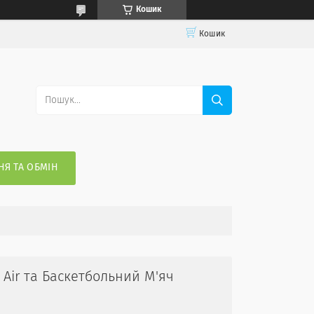
Кошик
Кошик
Я ТА ОБМІН
 Air та Баскетбольний М'яч