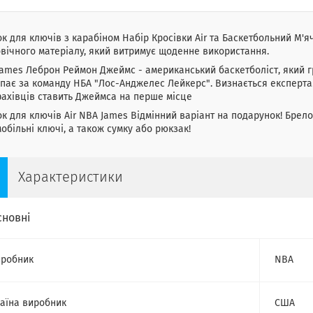
к для ключів з карабіном Набір Кросівки Air та Баскетбольний М'я
вічного матеріалу, який витримує щоденне використання.
ames Леброн Реймон Джеймс - американський баскетболіст, який гр
пає за команду НБА "Лос-Анджелес Лейкерс". Визнається експертами
ахівців ставить Джеймса на перше місце
к для ключів Air NBA James Відмінний варіант на подарунок! Брело
обільні ключі, а також сумку або рюкзак!
Характеристики
сновні
робник
NBA
аїна виробник
США