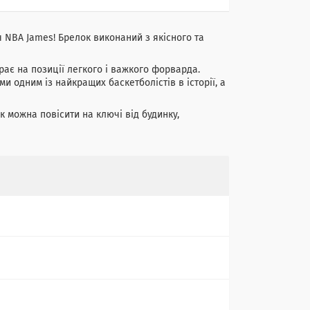
ч NBA James! Брелок виконаний з якісного та
ає на позиції легкого і важкого форварда.
 одним із найкращих баскетболістів в історії, а
к можна повісити на ключі від будинку,