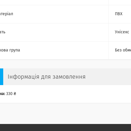
теріал
ПВХ
ать
Унісекс
кова група
Без обм
Інформація для замовлення
на:
330 ₴