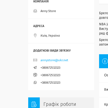
Anny Store
Брело
довго
NBA J
Висту
ряд ф
Київ, Україна
Брело
автом
annystore@ukr.net
+380672532323
О
+380672532323
+380672532323
Ви
Графік роботи
Кр