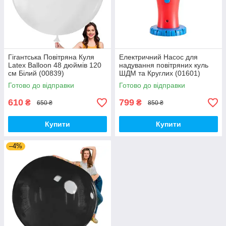
Гігантська Повітряна Куля
Електричний Насос для
Latex Balloon 48 дюймів 120
надування повітряних куль
см Білий (00839)
ШДМ та Круглих (01601)
Готово до відправки
Готово до відправки
610
799
₴
₴
650 ₴
850 ₴
Купити
Купити
–4%