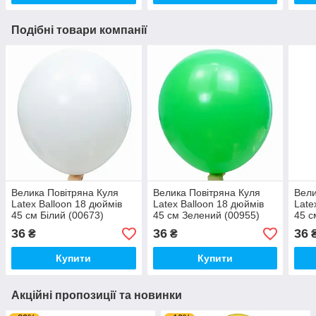
Подібні товари компанії
Велика Повітряна Куля
Велика Повітряна Куля
Вели
Latex Balloon 18 дюймів
Latex Balloon 18 дюймів
Late
45 см Білий (00673)
45 см Зелений (00955)
45 с
36
36
36
₴
₴
Купити
Купити
Акційні пропозиції та новинки