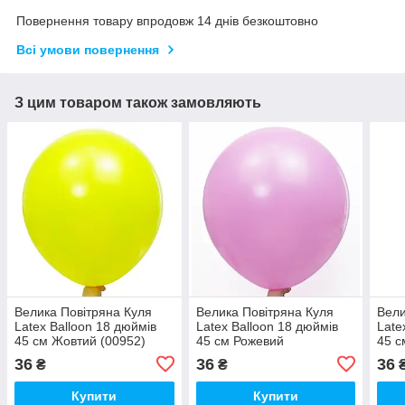
Повернення товару впродовж 14 днів безкоштовно
Всі умови повернення
З цим товаром також замовляють
Велика Повітряна Куля
Велика Повітряна Куля
Вели
Latex Balloon 18 дюймів
Latex Balloon 18 дюймів
Late
45 см Жовтий (00952)
45 см Рожевий
45 с
Пастельний (00949)
36
36
36
₴
₴
Купити
Купити