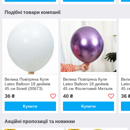
Подібні товари компанії
Велика Повітряна Куля
Велика Повітряна Куля
Вели
Latex Balloon 18 дюймів
Latex Balloon 18 дюймів
Late
45 см Білий (00673)
45 см Фіолетовий Металік
45 с
(00932)
36
40
36
₴
₴
Купити
Купити
Акційні пропозиції та новинки