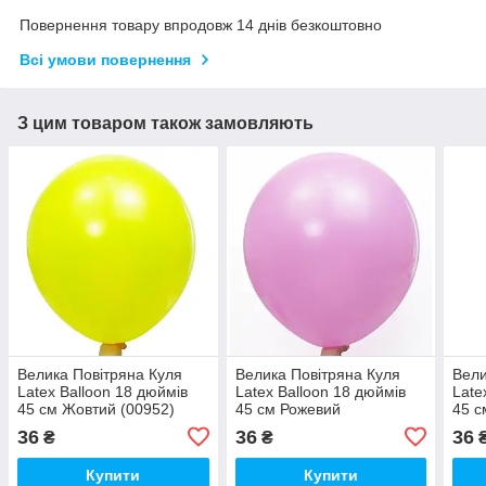
Повернення товару впродовж 14 днів безкоштовно
Всі умови повернення
З цим товаром також замовляють
Велика Повітряна Куля
Велика Повітряна Куля
Вели
Latex Balloon 18 дюймів
Latex Balloon 18 дюймів
Late
45 см Жовтий (00952)
45 см Рожевий
45 с
Пастельний (00949)
36
36
36
₴
₴
Купити
Купити