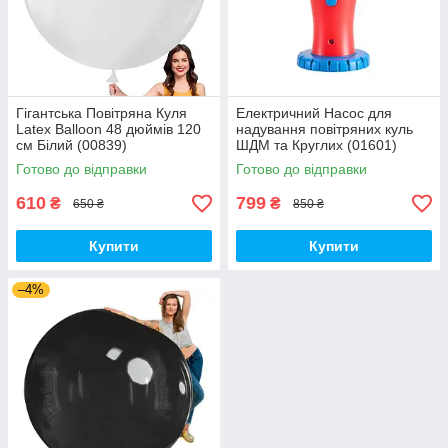
Гігантська Повітряна Куля
Електричний Насос для
Latex Balloon 48 дюймів 120
надування повітряних куль
см Білий (00839)
ШДМ та Круглих (01601)
Готово до відправки
Готово до відправки
610
799
₴
₴
650 ₴
850 ₴
Купити
Купити
–4%