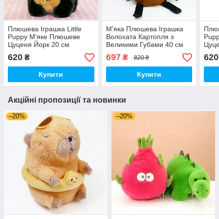
Плюшева Іграшка Little
М'яка Плюшева Іграшка
Плюш
Puppy М'яке Плюшеве
Волохата Картопля з
Pup
Цуценя Йорк 20 см
Великими Губами 40 см
Цуце
(00664)
Funny Hair Potato (01499)
(006
620
697
620
₴
₴
820 ₴
Купити
Купити
Акційні пропозиції та новинки
–20%
–20%