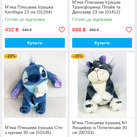
М'яка Плюшева Іграшка
М'яка Плюшева Іграшка
Трансформер Пітайя та
Капібара 23 см (01204)
Динозавр 23 см (01412)
Готово до відправки
Готово до відправки
432
688
₴
₴
540 ₴
860 ₴
Купити
Купити
–20%
–15%
М'яка Плюшева Іграшка Кіт
М'яка Плюшева Іграшка Стіч
Люцифер із Попелюшки 30
з курчам 30 см (01535)
см (00763)