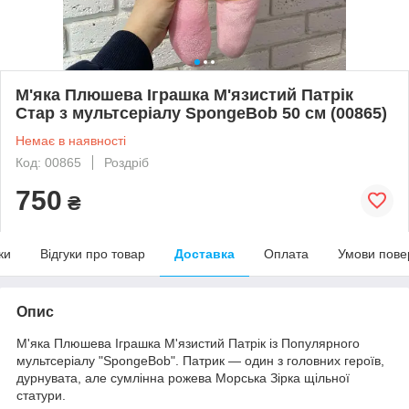
М'яка Плюшева Іграшка М'язистий Патрік
Стар з мультсеріалу SpongeBob 50 см (00865)
Немає в наявності
Код: 00865
Роздріб
750
₴
ки
Відгуки про товар
Доставка
Оплата
Умови пове
Опис
М'яка Плюшева Іграшка М'язистий Патрік із Популярного
мультсеріалу "SpongeBob". Патрик — один з головних героїв,
дурнувата, але сумлінна рожева Морська Зірка щільної
статури.