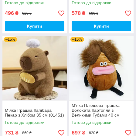
Готово до відправки
Готово до відправки
496
578
₴
₴
620 ₴
680 ₴
Купити
Купити
–15%
–15%
М'яка Плюшева Іграшка
М'яка Іграшка Капібара
Волохата Картопля з
Пекар з Хлібом 35 см (01451)
Великими Губами 40 см
Funny Hair Potato (01499)
Готово до відправки
Готово до відправки
731
697
₴
₴
860 ₴
820 ₴