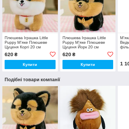
Плюшева Іграшка Little
Плюшева Іграшка Little
М'як
Puppy М'яке Плюшеве
Puppy М'яке Плюшеве
Ведм
Цуценя Коргі 20 см
Цуценя Йорк 20 см
філь
(00663)
(00664)
см (
620
620
₴
₴
1 1
Купити
Купити
Подібні товари компанії