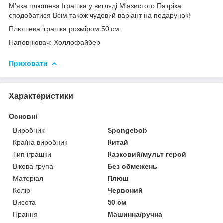
М'яка плюшева Іграшка у вигляді М'язистого Патріка
сподобатися Всім також чудовий варіант на подарунок!
Плюшева іграшка розміром 50 см.
Наповнювач: Холлофайбер
Приховати
Характеристики
Основні
Виробник
Spongebob
Країна виробник
Китай
Тип іграшки
Казковий/мульт герой
Вікова група
Без обмежень
Матеріал
Плюш
Колір
Червоний
Висота
50 см
Прання
Машинна/ручна