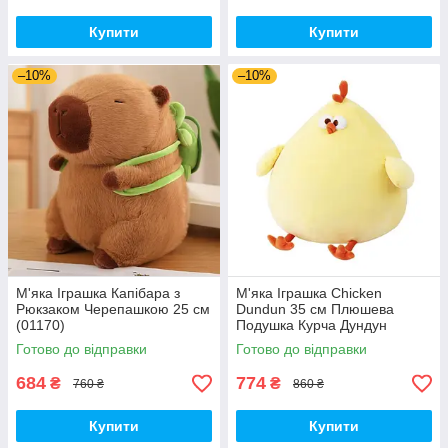
Купити
Купити
–10%
–10%
М'яка Іграшка Капібара з
М'яка Іграшка Chicken
Рюкзаком Черепашкою 25 см
Dundun 35 см Плюшева
(01170)
Подушка Курча Дундун
(00905)
Готово до відправки
Готово до відправки
684
774
₴
₴
760 ₴
860 ₴
Купити
Купити