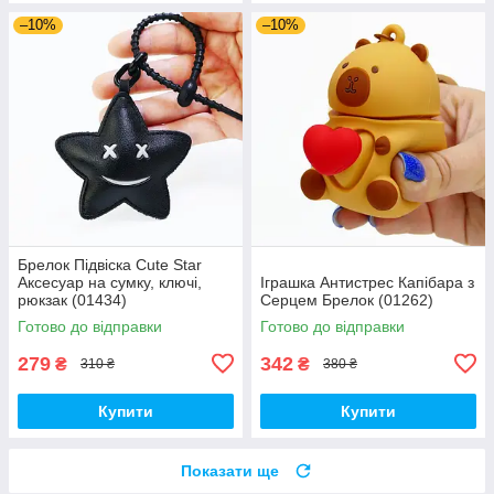
–10%
–10%
Брелок Підвіска Cute Star
Аксесуар на сумку, ключі,
Іграшка Антистрес Капібара з
рюкзак (01434)
Серцем Брелок (01262)
Готово до відправки
Готово до відправки
279
342
₴
₴
310 ₴
380 ₴
Купити
Купити
Показати ще