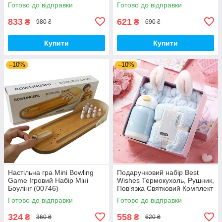
Отаматону (00464)
Готово до відправки
Готово до відправки
833
621
₴
₴
980 ₴
690 ₴
Купити
Купити
–10%
–10%
Настільна гра Mini Bowling
Подарунковий набір Best
Game Ігровий Набір Міні
Wishes Термокухоль, Рушник,
Боулінг (00746)
Пов'язка Святковий Комплект
Блакитний 3 шт (00947)
Готово до відправки
Готово до відправки
324
558
₴
₴
360 ₴
620 ₴