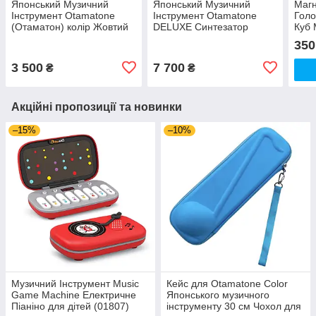
Японський Музичний
Японський Музичний
Магн
Інструмент Otamatone
Інструмент Otamatone
Голо
(Отаматон) колір Жовтий
DELUXE Синтезатор
Куб 
27 см (00064)
Отаматон Делюкс колір
6 см
350
Чорний 44 см (00848)
3 500
7 700
₴
₴
Акційні пропозиції та новинки
–15%
–10%
Музичний Інструмент Music
Кейс для Otamatone Color
Game Machine Електричне
Японського музичного
Піаніно для дітей (01807)
інструменту 30 см Чохол для