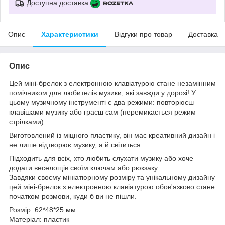
Доступна доставка
Опис
Характеристики
Відгуки про товар
Доставка
Опис
Цей міні-брелок з електронною клавіатурою стане незамінним
помічником для любителів музики, які завжди у дорозі! У
цьому музичному інструменті є два режими: повторюєш
клавішами музику або граєш сам (перемикається режим
стрілками)
Виготовлений із міцного пластику, він має креативний дизайн і
не лише відтворює музику, а й світиться.
Підходить для всіх, хто любить слухати музику або хоче
додати веселощів своїм ключам або рюкзаку.
Завдяки своєму мініатюрному розміру та унікальному дизайну
цей міні-брелок з електронною клавіатурою обов'язково стане
початком розмови, куди б ви не пішли.
Розмір: 62*48*25 мм
Матеріал: пластик