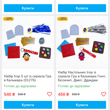
Купити
Купити
–10%
–10%
Набір Настільних Ігор із
Набір Ігор 5 шт із серіала Гра
серіала Гра в Кальмара Гонгі,
в Кальмара (01276)
Бісокчигі, Джегі, Ддакджи
(01311)
Готово до відправки
Готово до відправки
540
450
₴
₴
600 ₴
500 ₴
Купити
Купити