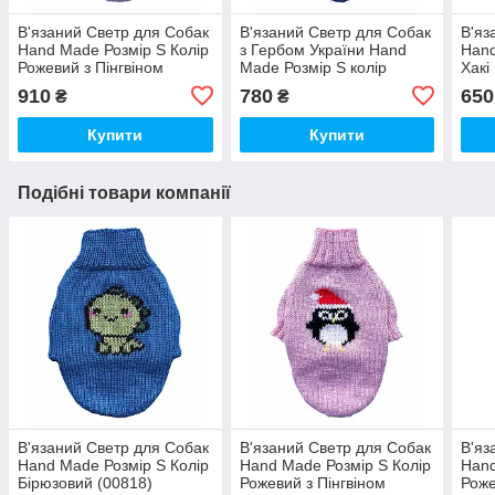
В'язаний Светр для Собак
В'язаний Светр для Собак
В'яз
Hand Made Розмір S Колір
з Гербом України Hand
Hand
Рожевий з Пінгвіном
Made Розмір S колір
Хакі
(00091)
Блакитний (00089)
910
780
650
₴
₴
Купити
Купити
Подібні товари компанії
В'язаний Светр для Собак
В'язаний Светр для Собак
В'яз
Hand Made Розмір S Колір
Hand Made Розмір S Колір
Hand
Бірюзовий (00818)
Рожевий з Пінгвіном
Роже