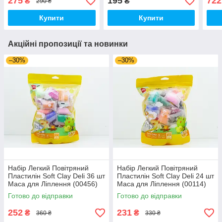
275
195
722
₴
₴
290 ₴
(00408)
Купити
Купити
Акційні пропозиції та новинки
–30%
–30%
Набір Легкий Повітряний
Набір Легкий Повітряний
Пластилін Soft Clay Deli 36 шт
Пластилін Soft Clay Deli 24 шт
Маса для Ліплення (00456)
Маса для Ліплення (00114)
Готово до відправки
Готово до відправки
252
231
₴
₴
360 ₴
330 ₴