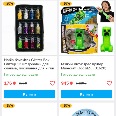
–20%
–16%
Набір блискіток Glittrer Box
Гліттер 12 шт добавки для
М'який Антистрес Кріпер
слайма, посипання для нігтів
Minecraft GooJitZu (01620)
(01509)
Готово до відправки
Готово до відправки
176
945
₴
₴
220 ₴
1 120 ₴
Купити
Купити
–15%
–10%