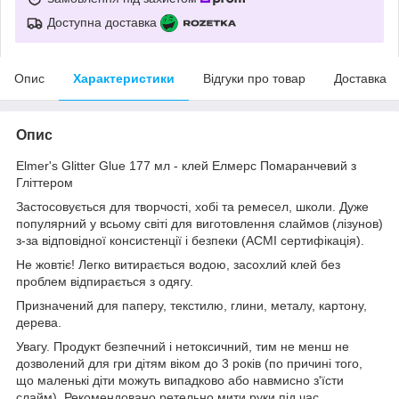
Доступна доставка
Опис
Характеристики
Відгуки про товар
Доставка
Опис
Elmer's Glitter Glue 177 мл - клей Елмерс Помаранчевий з
Гліттером
Застосовується для творчості, хобі та ремесел, школи. Дуже
популярний у всьому світі для виготовлення слаймов (лізунов)
з-за відповідної консистенції і безпеки (ACMI сертифікація).
Не жовтіє! Легко витирається водою, засохлий клей без
проблем відпирається з одягу.
Призначений для паперу, текстилю, глини, металу, картону,
дерева.
Увагу. Продукт безпечний і нетоксичний, тим не менш не
дозволений для гри дітям віком до 3 років (по причині того,
що маленькі діти можуть випадково або навмисно з'їсти
слайм). Рекомендовано ретельно мити руки під час