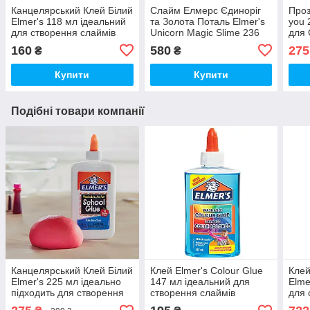
Канцелярський Клей Білий
Слайм Елмерс Єдиноріг
Проз
Elmer's 118 мл ідеальний
та Золота Поталь Elmer's
you 
для створення слаймів
Unicorn Magic Slime 236
для 
Елмерс (00357)
мл Жовтий (00580)
160
580
275
₴
₴
Купити
Купити
Подібні товари компанії
Канцелярський Клей Білий
Клей Elmer's Colour Glue
Клей
Elmer's 225 мл ідеально
147 мл ідеальний для
Elme
підходить для створення
створення слаймів
для 
слаймів Елмерс (00125)
Елмерс Блакитний
Елме