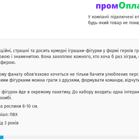
У компанії підключені е
будь-який товар не поки
ційні, страшні та досить кумедні іграшки-фігурки у формі героїв г
овою і знаменитою. Вона захоплює кожного, хто хоча б раз зіграв
сферою.
му фанату обов'язково хочеться не тільки бачити улюблених персо
 цими фігурками можна грати з друзями, формувати команди, відчу
 фігурок йде в окремому пакетику. До набору входить: одна інтерак
зомбі.
а рослини 8-10 см.
іал: ПВХ
ід 3 років