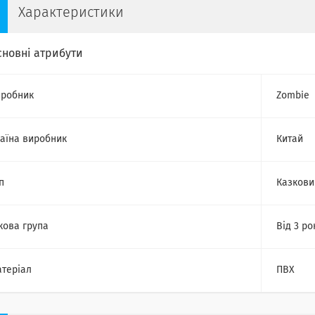
Характеристики
сновні атрибути
робник
Zombie
аїна виробник
Китай
п
Казкови
кова група
Від 3 ро
теріал
ПВХ