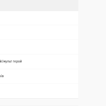
й/мульт герой
ків