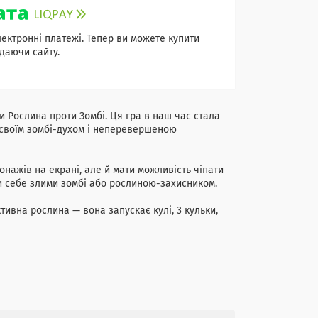
лектронні платежі. Тепер ви можете купити
даючи сайту.
ри Рослина проти Зомбі. Ця гра в наш час стала
, своїм зомбі-духом і неперевершеною
нажів на екрані, але й мати можливість чіпати
ти себе злими зомбі або рослиною-захисником.
тивна рослина — вона запускає кулі, 3 кульки,