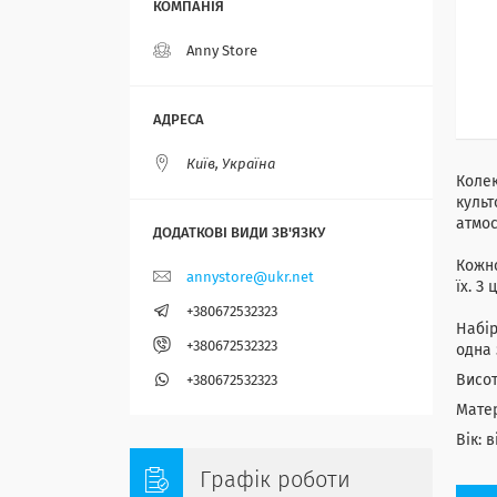
Anny Store
Київ, Україна
Колек
культ
атмо
Кожно
annystore@ukr.net
їх. З
+380672532323
Набір
+380672532323
одна 
Висот
+380672532323
Матер
Вік: в
Графік роботи