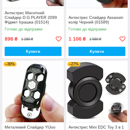
Антистрес Магнітний
Слайдер D.G.PLAYER 2099
Антистрес Слайдер Assassin
Фіджет Іграшка (01514)
колір Чорний (01589)
Готово до відправки
Готово до відправки
896
1 106
₴
₴
1 280 ₴
1 580 ₴
Купити
Купити
–30%
–27%
Металевий Слайдер YIJoo
Антистрес Mini EDC Toy 3 в 1