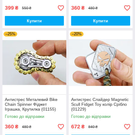
399
360
₴
₴
550 ₴
480 ₴
Купити
Купити
–25%
–20%
Антистрес Металевий Bike
Антистрес Слайдер Magnetic
Chain Spinner Фіджет
Scull Fidget Toy колір Срібло
Іграшка, Крутилка (01155)
(01229)
Готово до відправки
Готово до відправки
360
672
₴
₴
480 ₴
840 ₴