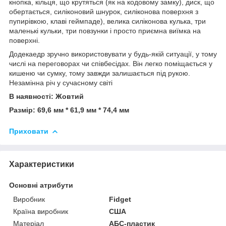
кнопка, кільця, що крутяться (як на кодовому замку), диск, що
обертається, силіконовий шнурок, силіконова поверхня з
пупирівкою, клаві геймпаде), велика силіконова кулька, три
маленькі кульки, три повзунки і просто приємна виїмка на
поверхні.
Додекаедр зручно використовувати у будь-якій ситуації, у тому
числі на переговорах чи співбесідах. Він легко поміщається у
кишеню чи сумку, тому завжди залишається під рукою.
Незамінна річ у сучасному світі
В наявності: Жовтий
Размір: 69,6 мм * 61,9 мм * 74,4 мм
Приховати
Характеристики
Основні атрибути
Виробник
Fidget
Країна виробник
США
Матеріал
АБС-пластик