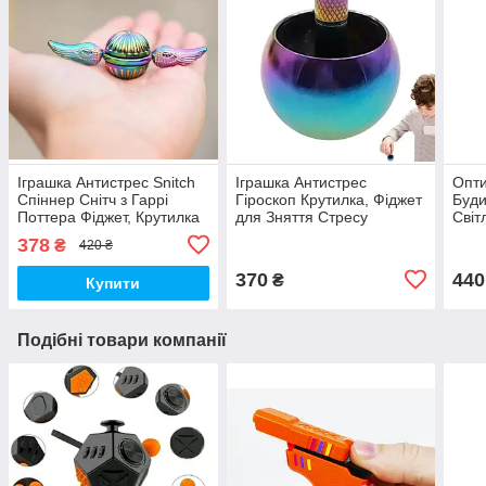
Іграшка Антистрес Snitch
Іграшка Антистрес
Опти
Спіннер Снітч з Гаррі
Гіроскоп Крутилка, Фіджет
Буди
Поттера Фіджет, Крутилка
для Зняття Стресу
Світ
Градієнт (00406)
Градієнт (00625)
Приз
378
₴
420 ₴
370
440
₴
Купити
Подібні товари компанії