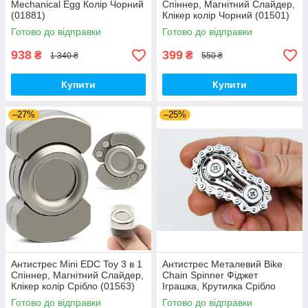
Mechanical Egg Колір Чорний
Спіннер, Магнітний Слайдер,
(01881)
Клікер колір Чорний (01501)
Готово до відправки
Готово до відправки
938
399
₴
₴
1 340 ₴
550 ₴
Купити
Купити
–27%
–25%
Антистрес Mini EDC Toy 3 в 1
Антистрес Металевий Bike
Спіннер, Магнітний Слайдер,
Chain Spinner Фіджет
Клікер колір Срібло (01563)
Іграшка, Крутилка Срібло
(01154)
Готово до відправки
Готово до відправки