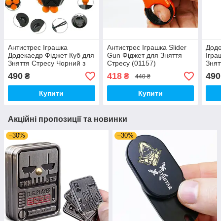
Антистрес Іграшка
Антистрес Іграшка Slider
Доде
Додекаедр Фіджет Куб для
Gun Фіджет для Зняття
Ігра
Зняття Стресу Чорний з
Стресу (01157)
Знят
помаранчевими кнопками
490
418
490
₴
₴
440 ₴
(00643)
Купити
Купити
Акційні пропозиції та новинки
–30%
–30%