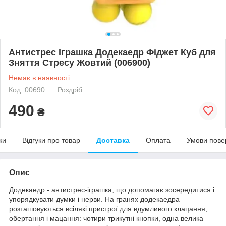
Антистрес Іграшка Додекаедр Фіджет Куб для
Зняття Стресу Жовтий (006900)
Немає в наявності
Код: 00690
Роздріб
490
₴
ки
Відгуки про товар
Доставка
Оплата
Умови пове
Опис
Додекаедр - антистрес-іграшка, що допомагає зосередитися і
упорядкувати думки і нерви. На гранях додекаедра
розташовуються всілякі пристрої для вдумливого клацання,
обертання і мацання: чотири трикутні кнопки, одна велика