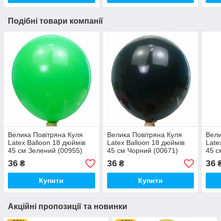
Подібні товари компанії
Велика Повітряна Куля
Велика Повітряна Куля
Вели
Latex Balloon 18 дюймів
Latex Balloon 18 дюймів
Late
45 см Зелений (00955)
45 см Чорний (00671)
45 с
Паст
36
36
36
₴
₴
Купити
Купити
Акційні пропозиції та новинки