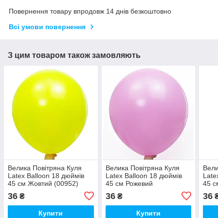
Повернення товару впродовж 14 днів безкоштовно
Всі умови повернення
З цим товаром також замовляють
Велика Повітряна Куля
Велика Повітряна Куля
Вели
Latex Balloon 18 дюймів
Latex Balloon 18 дюймів
Late
45 см Жовтий (00952)
45 см Рожевий
45 с
Пастельний (00949)
36
36
36
₴
₴
Купити
Купити