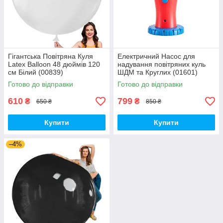
Гігантська Повітряна Куля
Електричний Насос для
Latex Balloon 48 дюймів 120
надування повітряних куль
см Білий (00839)
ШДМ та Круглих (01601)
Готово до відправки
Готово до відправки
610
799
₴
₴
650 ₴
850 ₴
Купити
Купити
–4%