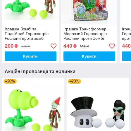
Іграшка Зомбі та
Іграшка Трансформер
Ігр
Подвійний Горохостріл
Морозний Горохостріл
Горо
Рослини проти зомбі
Рослини проти Зомбі
прот
Ігровий Набір Plants vs
Ігровий Набір Plants vs
Набі
200
440
440
₴
₴
250 ₴
550 ₴
Zombies (00173)
Zombies (01296)
(002
Купити
Купити
Акційні пропозиції та новинки
–20%
–20%