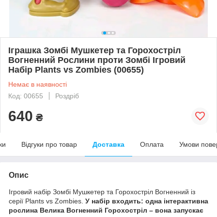
Іграшка Зомбі Мушкетер та Горохостріл
Вогненний Рослини проти Зомбі Ігровий
Набір Plants vs Zombies (00655)
Немає в наявності
Код: 00655
Роздріб
640
₴
ки
Відгуки про товар
Доставка
Оплата
Умови пове
Опис
Ігровий набір Зомбі Мушкетер та Горохостріл Вогненний із
серії Plants vs Zombies.
У набір входить: одна інтерактивна
рослина Велика Вогненний Горохостріл – вона запускає