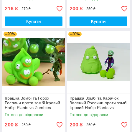
216
200
₴
₴
270 ₴
250 ₴
Купити
Купити
–20%
–20%
Іграшка Зомбі та Горох
Іграшка Зомбі та Кабачок
Рослини проти зомбі Ігровий
Зелений Рослини проти зомбі
Набір Plants vs Zombies
Ігровий Набір Plants vs
(00252)
Zombies (00353)
Готово до відправки
Готово до відправки
200
200
₴
₴
250 ₴
250 ₴