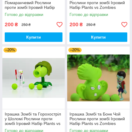
Помаранчевий Рослини
Рослини проти зомбі Ігровий
проти зомбі Ігровий Набір
Набір Plants vs Zombies
Plants vs Zombies (00180)
(00226)
Готово до відправки
Готово до відправки
200
200
₴
₴
250 ₴
250 ₴
Купити
Купити
–20%
–20%
Іграшка Зомбі та Горохостріл
Іграшка Зомбі та Бонк Чой
у Шоломі Рослини проти
Рослини проти зомбі Ігровий
зомбі Ігровий Набір Plants vs
Набір Plants vs Zombies
Zombies (00435)
(00287)
Готово до відправки
Готово до відправки