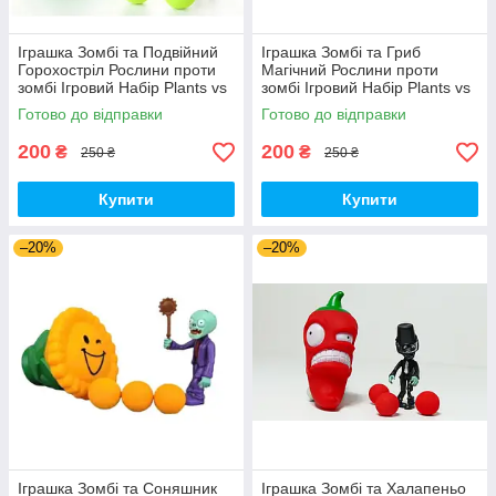
Іграшка Зомбі та Подвійний
Іграшка Зомбі та Гриб
Горохостріл Рослини проти
Магічний Рослини проти
зомбі Ігровий Набір Plants vs
зомбі Ігровий Набір Plants vs
Zombies (00173)
Zombies (00179)
Готово до відправки
Готово до відправки
200
200
₴
₴
250 ₴
250 ₴
Купити
Купити
–20%
–20%
Іграшка Зомбі та Соняшник
Іграшка Зомбі та Халапеньо