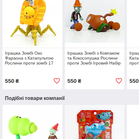
Іграшка Зомбі Око
Іграшка Зомбі з Ковпаком
Ігра
Фараона з Катапультою
та Кокосопушка Рослини
Ката
Рослини проти зомбі 17
проти Зомбі Ігровий Набір
прот
см Plants vs Zombies
Plants vs Zombies (00121)
vs Z
(00143)
550
550
550
₴
₴
Подібні товари компанії