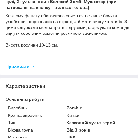
кулі, 2 кульки, один Великий Зомбі Мушкетер (при
натисканні на кнопку - вилітає голова)
Кожному фанату обов'язково хочеться не лише бачити
улюблених персонажів на екрані, а й мати змогу чіпати їх. З
цими фігурками можна грати з друзями, формувати команди,
відчути себе злим зомбі чи рослиною-захисником.
Висота рослини 10-13 см.
Приховати
Характеристики
Основні атрибути
Виробник
Zombie
Країна виробник
Китай
Тип
Казковий/мульт герой
Вікова група
Від 3 років
Матеріал
ПВХ