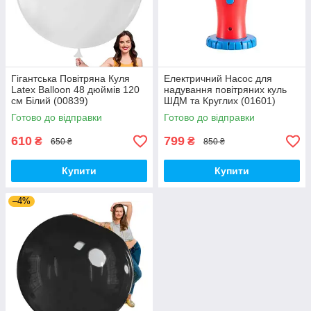
Гігантська Повітряна Куля
Електричний Насос для
Latex Balloon 48 дюймів 120
надування повітряних куль
см Білий (00839)
ШДМ та Круглих (01601)
Готово до відправки
Готово до відправки
610
799
₴
₴
650 ₴
850 ₴
Купити
Купити
–4%