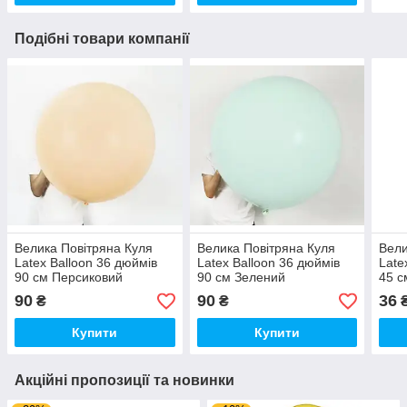
Подібні товари компанії
Велика Повітряна Куля
Велика Повітряна Куля
Вели
Latex Balloon 36 дюймів
Latex Balloon 36 дюймів
Late
90 см Персиковий
90 см Зелений
45 с
Пастельний (00497)
Пастельний (00475)
90
90
36
₴
₴
Купити
Купити
Акційні пропозиції та новинки