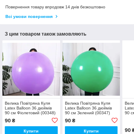
Повернення товару впродовж 14 днів безкоштовно
Всі умови повернення
З цим товаром також замовляють
Велика Повітряна Куля
Велика Повітряна Куля
Вели
Latex Balloon 36 дюймів
Latex Balloon 36 дюймів
Late
90 см Фіолетовий (00348)
90 см Зелений (00347)
90 с
90
90
₴
₴
90
Купити
Купити