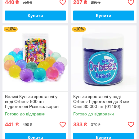
440
207
₴
₴
550 ₴
230 ₴
Купити
Купити
–10%
–10%
Великі Кульки зростаючі у
Кульки зростаючі у воді
воді Orbeez 500 шт
Orbeez Гідрогелеві до 8 мм
Гідрогелеві Різнокольорові
Сині 30 000 шт (01490)
(00659)
Готово до відправки
Готово до відправки
441
333
₴
₴
490 ₴
370 ₴
Купити
Купити