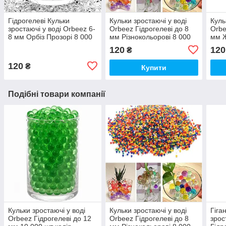
Гідрогелеві Кульки
Кульки зростаючі у воді
Куль
зростаючі у воді Orbeez 6-
Orbeez Гідрогелеві до 8
Orbe
8 мм Орбіз Прозорі 8 000
мм Різнокольорові 8 000
мм Ж
шт (00068)
шт (00022)
(002
120
120
₴
120
₴
Купити
Подібні товари компанії
Кульки зростаючі у воді
Кульки зростаючі у воді
Гіга
Orbeez Гідрогелеві до 12
Orbeez Гідрогелеві до 8
зрос