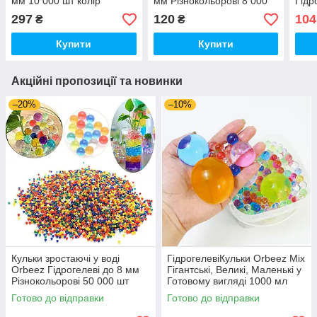
мм 10 000 шт колір
мм Різнокольорові 8 000
Гідр
Зелений (01838)
шт (00022)
Різн
297
120
104
₴
₴
(000
Купити
Купити
Акційні пропозиції та новинки
–20%
–10%
Кульки зростаючі у воді
ГідрогелевіКульки Orbeez Mix
Orbeez Гідрогелеві до 8 мм
Гігантські, Великі, Маленькі у
Різнокольорові 50 000 шт
Готовому вигляді 1000 мл
(00914)
(01430)
Готово до відправки
Готово до відправки