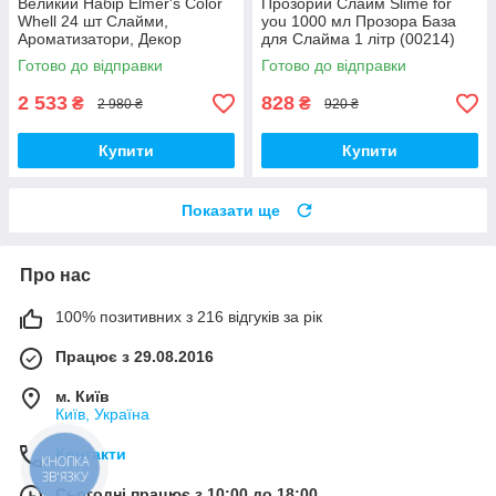
Великий Набір Elmer's Color
Прозорий Слайм Slime for
Whell 24 шт Слайми,
you 1000 мл Прозора База
Ароматизатори, Декор
для Слайма 1 літр (00214)
(01793)
Готово до відправки
Готово до відправки
2 533
828
₴
₴
2 980 ₴
920 ₴
Купити
Купити
Показати ще
Про нас
100% позитивних з 216 відгуків за рік
Працює з 29.08.2016
м. Київ
Київ, Україна
Контакти
КНОПКА
ЗВ'ЯЗКУ
Сьогодні працює з 10:00 до 18:00