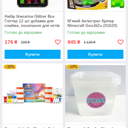
Набір блискіток Glittrer Box
Гліттер 12 шт добавки для
М'який Антистрес Кріпер
слайма, посипання для нігтів
Minecraft GooJitZu (01620)
(01509)
Готово до відправки
Готово до відправки
176
945
₴
₴
220 ₴
1 120 ₴
Купити
Купити
–15%
–10%