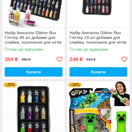
Набір блискіток Glittrer Box
Набір блискіток Glittrer Box
Гліттер 48 шт добавки для
Гліттер 24 шт добавки для
слайма, посипання для нігтів
слайма, посипання для нігтів
(00303)
(00766)
Готово до відправки
Готово до відправки
304
248
₴
₴
380 ₴
310 ₴
Купити
Купити
–20%
–16%