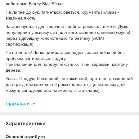
добавками Бінгсу Бідс 59 мл
Не липне до рук, тягнеться, рветься, хрумтить і кликає -
відмінна якість!
Застосовується для творчості, хобі та ремесел, школи. Дуже
популярний у всьому світі для виготовлення слаймів (лізунів)
через відповідну консистенцію та безпеку (ACMI
сертифікація).
Чи не жовтіє! Легко витирається водою, засохлий клей без
проблем відтирається з одягу.
Призначений для паперу, текстилю, глин, кераміки, картону,
дерева.
Увага. Продукт безпечний і нетоксичний, проте не дозволений
для гри дітям молодше 3 років (через те, що маленькі діти
можуть випадково або навмисно з'їсти слайм).
Приховати
Характеристики
Основні атрибути