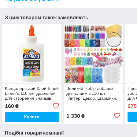
З цим товаром також замовляють
Канцелярський Клей Білий
Великий Набір добавок
Проз
Elmer's 118 мл ідеальний
для слаймів 110 шт
you 
для створення слаймів
Гліттер, Декор, Шармики,
для 
Елмерс (00357)
Пінопластові Кульки
160
275
₴
(00275)
1 330
₴
Купити
Подібні товари компанії