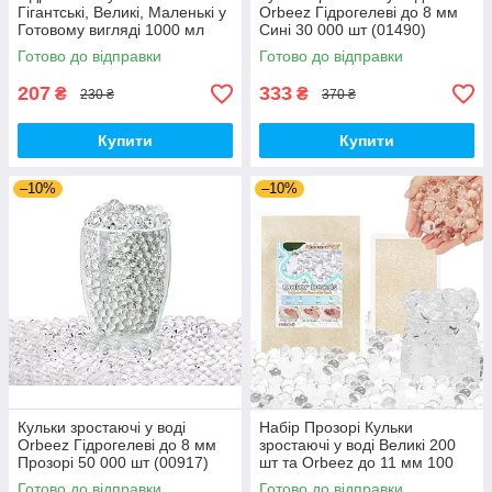
Гігантські, Великі, Маленькі у
Orbeez Гідрогелеві до 8 мм
Готовому вигляді 1000 мл
Сині 30 000 шт (01490)
(01430)
Готово до відправки
Готово до відправки
207
333
₴
₴
230 ₴
370 ₴
Купити
Купити
–10%
–10%
Кульки зростаючі у воді
Набір Прозорі Кульки
Orbeez Гідрогелеві до 8 мм
зростаючі у воді Великі 200
Прозорі 50 000 шт (00917)
шт та Orbeez до 11 мм 100
000 шт (01651)
Готово до відправки
Готово до відправки