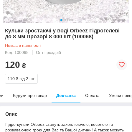
Кульки зростаючі у воді Orbeez Гідрогелеві
до 8 мм Прозорі 8 000 шт (100068)
Немає в наявності
Код: 100068
Опт і роздріб
120
₴
110 ₴
від 2 шт.
ки
Відгуки про товар
Доставка
Оплата
Умови пове
Опис
Гідро-кульки Orbeez стануть захоплюючою, веселою та
розвиваючою грою для Вас та Вашої дитини! А також можуть