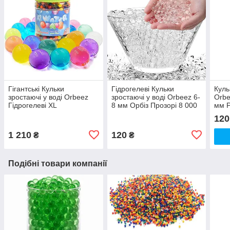
Гігантські Кульки
Гідрогелеві Кульки
Куль
зростаючі у воді Orbeez
зростаючі у воді Orbeez 6-
Orbe
Гідрогелеві XL
8 мм Орбіз Прозорі 8 000
мм Р
Різнокольорові 1500 шт
шт (00068)
шт (
120
(00360)
1 210
120
₴
₴
Подібні товари компанії