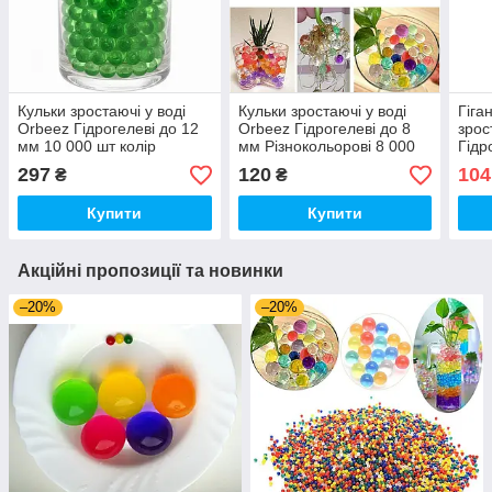
Кульки зростаючі у воді
Кульки зростаючі у воді
Гіга
Orbeez Гідрогелеві до 12
Orbeez Гідрогелеві до 8
зрос
мм 10 000 шт колір
мм Різнокольорові 8 000
Гідр
Зелений (01838)
шт (00022)
Різн
297
120
104
₴
₴
(000
Купити
Купити
Акційні пропозиції та новинки
–20%
–20%