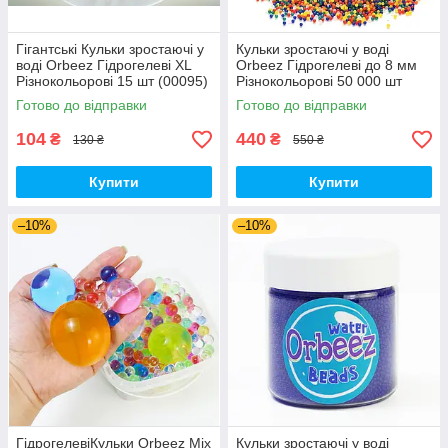
Гігантські Кульки зростаючі у
Кульки зростаючі у воді
воді Orbeez Гідрогелеві XL
Orbeez Гідрогелеві до 8 мм
Різнокольорові 15 шт (00095)
Різнокольорові 50 000 шт
(00914)
Готово до відправки
Готово до відправки
104
440
₴
₴
130 ₴
550 ₴
Купити
Купити
–10%
–10%
ГідрогелевіКульки Orbeez Mix
Кульки зростаючі у воді