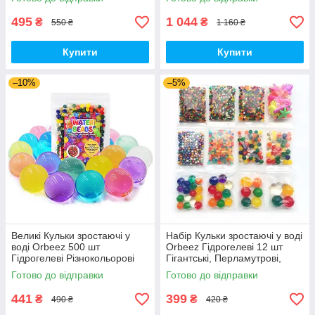
495
1 044
₴
₴
550 ₴
1 160 ₴
Купити
Купити
–10%
–5%
Великі Кульки зростаючі у
Набір Кульки зростаючі у воді
воді Orbeez 500 шт
Orbeez Гідрогелеві 12 шт
Гідрогелеві Різнокольорові
Гігантські, Перламутрові,
(00659)
Орбіз, що світяться (00422)
Готово до відправки
Готово до відправки
441
399
₴
₴
490 ₴
420 ₴