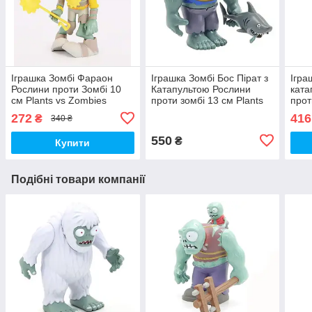
Іграшка Зомбі Фараон
Іграшка Зомбі Бос Пірат з
Ігра
Рослини проти Зомбі 10
Катапультою Рослини
ката
см Plants vs Zombies
проти зомбі 13 см Plants
прот
(00563)
vs Zombies (00003)
vs Z
272
416
₴
340 ₴
550
₴
Купити
Подібні товари компанії