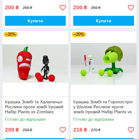
200
200
₴
₴
250 ₴
250 ₴
Купити
Купити
–20%
–20%
Іграшка Зомбі та Халапеньо
Іграшка Зомбі та Горохостріл
Рослини проти зомбі Ігровий
у Шоломі Рослини проти
Набір Plants vs Zombies
зомбі Ігровий Набір Plants vs
(00226)
Zombies (00435)
Готово до відправки
Готово до відправки
200
216
₴
₴
250 ₴
270 ₴