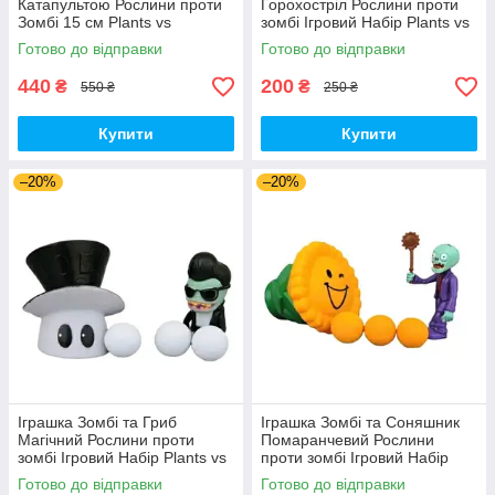
Катапультою Рослини проти
Горохостріл Рослини проти
Зомбі 15 см Plants vs
зомбі Ігровий Набір Plants vs
Zombies (00140)
Zombies (00173)
Готово до відправки
Готово до відправки
440
200
₴
₴
550 ₴
250 ₴
Купити
Купити
–20%
–20%
Іграшка Зомбі та Гриб
Іграшка Зомбі та Соняшник
Магічний Рослини проти
Помаранчевий Рослини
зомбі Ігровий Набір Plants vs
проти зомбі Ігровий Набір
Zombies (00179)
Plants vs Zombies (00180)
Готово до відправки
Готово до відправки