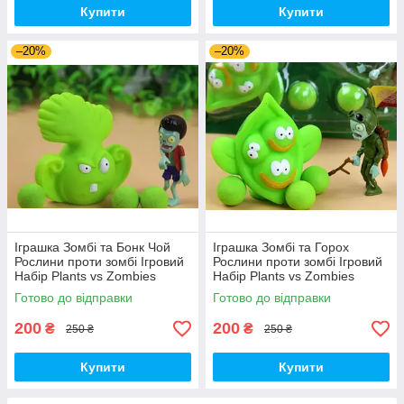
Купити
Купити
–20%
–20%
Іграшка Зомбі та Бонк Чой
Іграшка Зомбі та Горох
Рослини проти зомбі Ігровий
Рослини проти зомбі Ігровий
Набір Plants vs Zombies
Набір Plants vs Zombies
(00287)
(00252)
Готово до відправки
Готово до відправки
200
200
₴
₴
250 ₴
250 ₴
Купити
Купити