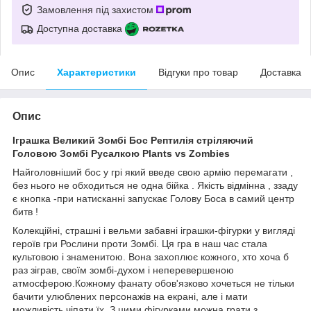
Замовлення під захистом
Доступна доставка
Опис
Характеристики
Відгуки про товар
Доставка
Опис
Іграшка Великий Зомбі Бос Рептилія стріляючий
Головою Зомбі Русалкою Plants vs Zombies
Найголовніший бос у грі який введе свою армію перемагати ,
без нього не обходиться не одна бійка . Якість відмінна , ззаду
є кнопка -при натисканні запускає Голову Боса в самий центр
битв !
Колекційні, страшні і вельми забавні іграшки-фігурки у вигляді
героїв гри Рослини проти Зомбі. Ця гра в наш час стала
культовою і знаменитою. Вона захоплює кожного, хто хоча б
раз зіграв, своїм зомбі-духом і неперевершеною
атмосферою.Кожному фанату обов'язково хочеться не тільки
бачити улюблених персонажів на екрані, але і мати
можливість чіпати їх. З цими фігурками можна грати з