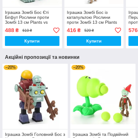
Іграшка Зомбі Бос Єті
Іграшка Зомбі Бос із
Ігра
Бігфут Рослини проти
катапультою Рослини
Перц
Зомбі 13 см Plants vs
проти Зомбі 13 см Plants
прот
Zombies (00605)
vs Zombies Зомбі (00230)
Plan
488
416
576
₴
₴
610 ₴
520 ₴
Купити
Купити
Акційні пропозиції та новинки
–20%
–20%
Іграшка Зомбі Головний Бос з
Іграшка Зомбі та Подвійний