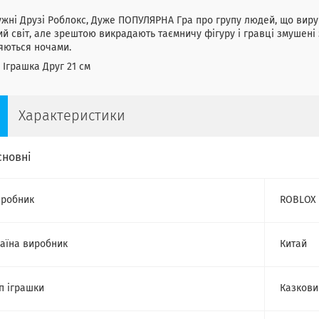
жні Друзі Роблокс, Дуже ПОПУЛЯРНА Гра про групу людей, що виру
й світ, але зрештою викрадають таємничу фігуру і гравці змушені 
яються ночами.
 Іграшка Друг 21 см
Характеристики
сновні
робник
ROBLOX
аїна виробник
Китай
п іграшки
Казкови