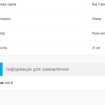
кова група
Від 3 ро
теріал
Плюш
лір
Різні ко
сота
21 см
Інформація для замовлення
на:
440 ₴