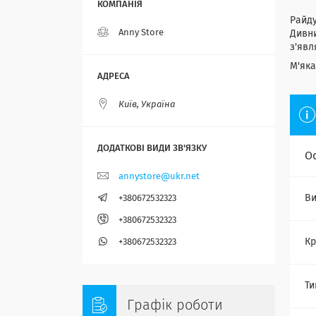
Райду
Anny Store
Дивни
з'явл
М'яка
Київ, Україна
О
annystore@ukr.net
Ви
+380672532323
+380672532323
Кр
+380672532323
Ти
Графік роботи