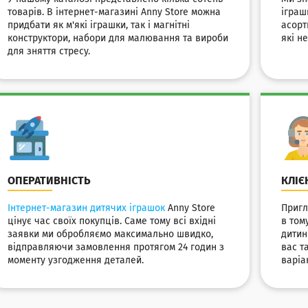
товарів. В інтернет-магазині Anny Store можна
іграш
придбати як м'які іграшки, так і магнітні
асорт
конструктори, набори для малювання та вироби
які н
для зняття стресу.
ОПЕРАТИВНІСТЬ
КЛІЄ
Інтернет-магазин дитячих іграшок
Anny Store
Пригл
цінує час своїх покупців. Саме тому всі вхідні
в том
заявки ми обробляємо максимально швидко,
дитин
відправляючи замовлення протягом 24 годин з
вас т
моменту узгодження деталей.
варіа