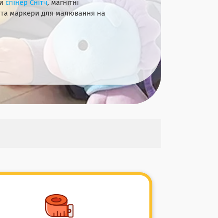
ти
спінер Снітч
, магнітні
и та маркери для малювання на