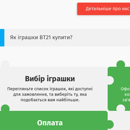
Детальніше про нас
Як іграшки BT21 купити?
Вибір іграшки
Перегляньте список іграшок, які доступні
Офор
для замовлення, та виберіть ту, яка
ко
подобається вам найбільше.
зв'
Оплата