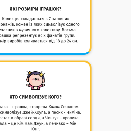
ЯКІ РОЗМІРИ ІГРАШОК?
Колекція складається з 7 чарівних
онажів, кожен із яких символізує одного
учасників музичного колективу. Восьма
грашка репрезентує всіх фанатів групи.
мір виробів коливається від 18 до 24 см.
ХТО СИМВОЛІЗУЄ КОГО?
пака – іграшка, створена Кімом Сочкіном.
 символізує Джей-Хоупа, а песик - Чиміна.
остає в образі серця, а Чонгук – кролика.
ала – це Кім Нам Джун, а печивко – Мін
Юнг.