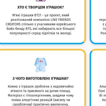
ХТО Є ТВОРЦЕМ ІГРАШОК?
М'які іграшки BT21 - це проект, який
реалізований компанією LINE FRIENDS
перс
CREATORS спільно з учасниками корейського
з 
бойз-бенду BTS, які набирають все більшої
і
популярності серед підлітків та молоді.
Роз
З ЧОГО ВИГОТОВЛЕНІ ІГРАШКИ?
Кожна з іграшок зроблена з надзвичайно
Аль
м'якого та приємного на дотик плюшу.
Поні
Матеріал є гіпоалергенним, завдяки чому
Ві п
поява алергічних реакцій (висипу чи
Ко
сверблячки) практично виключена.