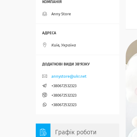
Anny Store
Київ, Україна
annystore@ukr.net
+380672532323
+380672532323
+380672532323
Графік роботи