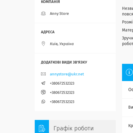
Незви
Anny Store
повся
Розмі
Матер
Зручн
робот
Київ, Україна
annystore@ukr.net
+380672532323
О
+380672532323
+380672532323
Ви
Кр
Графік роботи