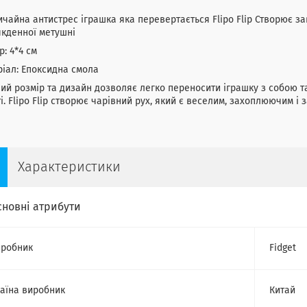
чайна антистрес іграшка яка перевертається Flipo Flip Створює з
кденної метушні
р: 4*4 см
іал: Епоксидна смола
ий розмір та дизайн дозволяє легко переносити іграшку з собою т
і. Flipo Flip створює чарівний рух, який є веселим, захоплюючим і
Характеристики
сновні атрибути
робник
Fidget
аїна виробник
Китай