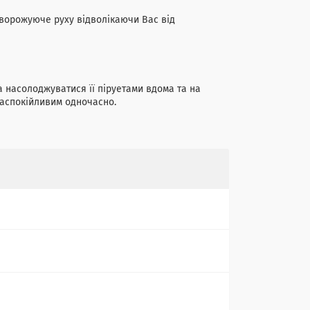
аворожуюче руху відволікаючи Вас від
а насолоджуватися її піруетами вдома та на
 заспокійливим одночасно.