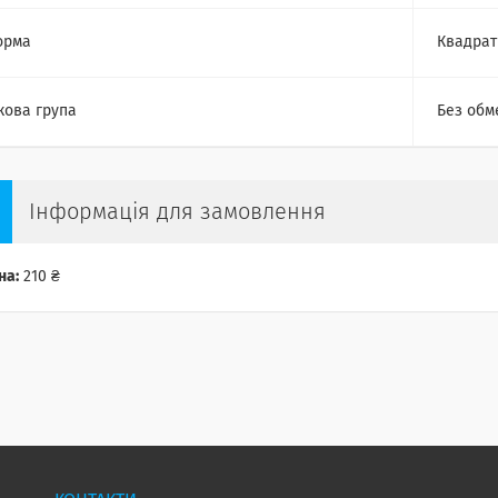
орма
Квадрат
кова група
Без обм
Інформація для замовлення
на:
210 ₴