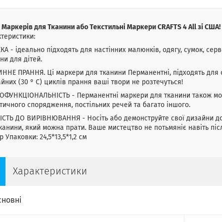
 Маркерів для Тканини або Текстильні Маркери CRAFTS 4 All зі США!
теристики:
КА - ідеально підходять для настінних малюнків, одягу, сумок, серв
ни для дітей.
НЕ ПРАННЯ. Ці маркери для тканини Перманентні, підходять для одя
йних (30 ° С) циклів прання ваші твори не розтечуться!
ТОФУНКЦІОНАЛЬНІСТЬ - Перманентні маркери для тканини також м
тичного спорядження, постільних речей та багато іншого.
ІСТЬ ДО ВИРІВНЮВАННЯ - Носіть або демонструйте свої дизайни до
канини, який можна прати. Ваше мистецтво не потьмяніє навіть піс
р Упаковки: 24,5*13,5*1,2 см
Характеристики
сновні