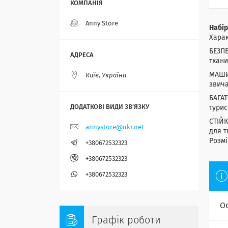
Anny Store
Набір
Харак
БЕЗПЕ
ткани
МАШИН
Київ, Україна
звича
БАГА
турис
СТІЙК
annystore@ukr.net
для т
Розмі
+380672532323
+380672532323
+380672532323
О
Графік роботи