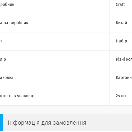
робник
Craft
аїна виробник
Китай
п
Набір
лір
Різні ко
аковка
Картонн
лькість в упаковці
24 шт.
Інформація для замовлення