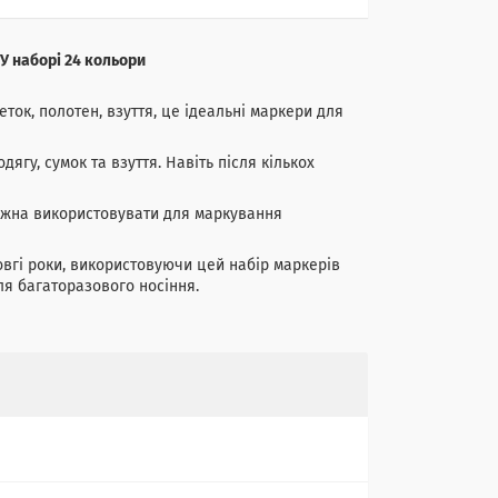
 У наборі 24 кольори
еток, полотен, взуття, це ідеальні маркери для
гу, сумок та взуття. Навіть після кількох
ожна використовувати для маркування
вгі роки, використовуючи цей набір маркерів
ля багаторазового носіння.