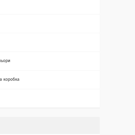
льори
а коробка