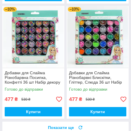
–10%
–10%
Добавки для Слайма
Добавки для Слайма
Різнобарвна Посипка,
Різнобарвні Блискітки,
Конфетті 36 шт Набір декору
Гліттер, Слюда 36 шт Набір
для манікюру (01182)
декору для манікюру (01183)
Готово до відправки
Готово до відправки
477
477
₴
₴
530 ₴
530 ₴
Купити
Купити
Показати ще