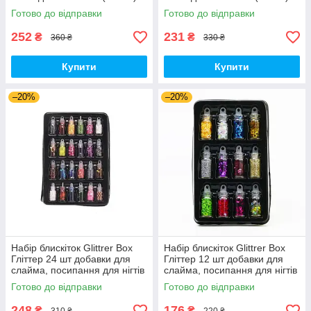
Готово до відправки
Готово до відправки
252
231
₴
₴
360 ₴
330 ₴
Купити
Купити
–20%
–20%
Набір блискіток Glittrer Box
Набір блискіток Glittrer Box
Гліттер 24 шт добавки для
Гліттер 12 шт добавки для
слайма, посипання для нігтів
слайма, посипання для нігтів
(00766)
(01509)
Готово до відправки
Готово до відправки
248
176
₴
₴
310 ₴
220 ₴