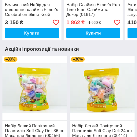
Величезний Набір для
Набір Слаймів Elmer's Fun
Акти
створення слаймів Elmer's
Time 5 шт Слайми та
Slim
Celebration Slime Клей
Декор (01817)
загу
Елмерс та Активатори 10
Загу
3 150
1 862
410
₴
₴
1 960 ₴
шт (00354)
Купити
Купити
Акційні пропозиції та новинки
–30%
–30%
Набір Легкий Повітряний
Набір Легкий Повітряний
Пластилін Soft Clay Deli 36 шт
Пластилін Soft Clay Deli 24 шт
Маса для Ліплення (00456)
Маса для Ліплення (00114)