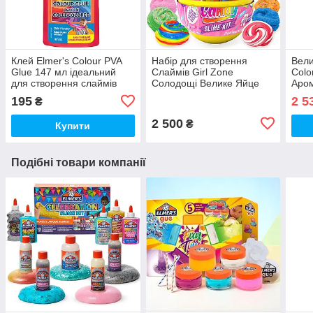
Клей Elmer's Colour PVA
Набір для створення
Вели
Glue 147 мл ідеальний
Слаймів Girl Zone
Colo
для створення слаймів
Солодощі Велике Яйце
Аром
Елмерс Рожевий (01059)
Сюрприз Клей, Декор,
(017
195
2 5
₴
Барвники (01437)
2 500
₴
Купити
Подібні товари компанії