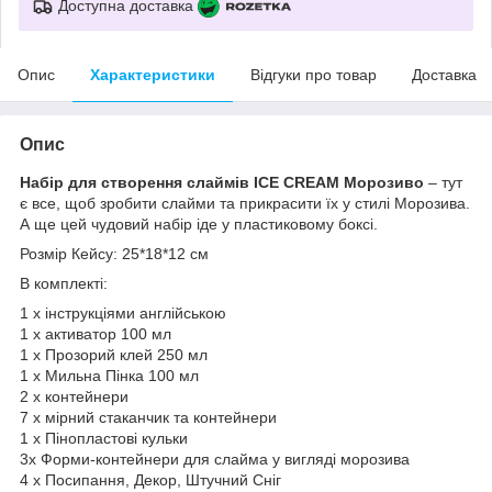
Доступна доставка
Опис
Характеристики
Відгуки про товар
Доставка
Опис
Набір для створення слаймів ICE CREAM Морозиво
– тут
є все, щоб зробити слайми та прикрасити їх у стилі Морозива.
А ще цей чудовий набір іде у пластиковому боксі.
Розмір Кейсу: 25*18*12 см
В комплекті:
1 x інструкціями англійською
1 x активатор 100 мл
1 x Прозорий клей 250 мл
1 x Мильна Пінка 100 мл
2 х контейнери
7 х мірний стаканчик та контейнери
1 х Пінопластові кульки
3x Форми-контейнери для слайма у вигляді морозива
4 х Посипання, Декор, Штучний Сніг