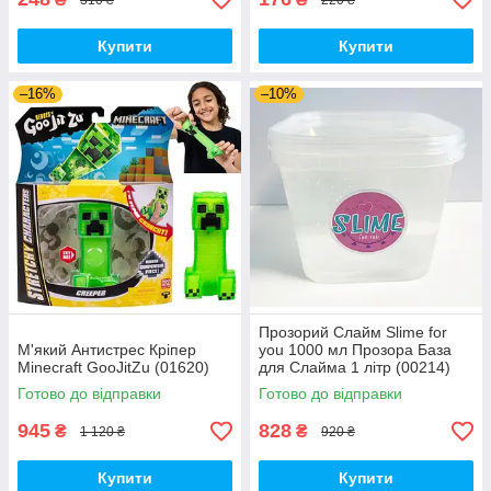
Купити
Купити
–16%
–10%
Прозорий Слайм Slime for
М'який Антистрес Кріпер
you 1000 мл Прозора База
Minecraft GooJitZu (01620)
для Слайма 1 літр (00214)
Готово до відправки
Готово до відправки
945
828
₴
₴
1 120 ₴
920 ₴
Купити
Купити