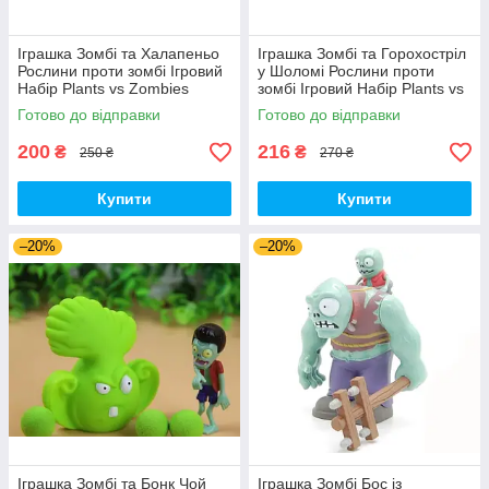
Іграшка Зомбі та Халапеньо
Іграшка Зомбі та Горохостріл
Рослини проти зомбі Ігровий
у Шоломі Рослини проти
Набір Plants vs Zombies
зомбі Ігровий Набір Plants vs
(00226)
Zombies (00435)
Готово до відправки
Готово до відправки
200
216
₴
₴
250 ₴
270 ₴
Купити
Купити
–20%
–20%
Іграшка Зомбі та Бонк Чой
Іграшка Зомбі Бос із