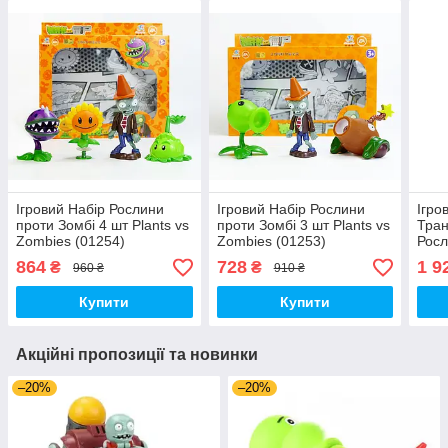
Ігровий Набір Рослини
Ігровий Набір Рослини
Ігро
проти Зомбі 4 шт Plants vs
проти Зомбі 3 шт Plants vs
Тра
Zombies (01254)
Zombies (01253)
Росл
прот
864
728
1 9
₴
₴
960 ₴
910 ₴
vs Z
Купити
Купити
Акційні пропозиції та новинки
–20%
–20%