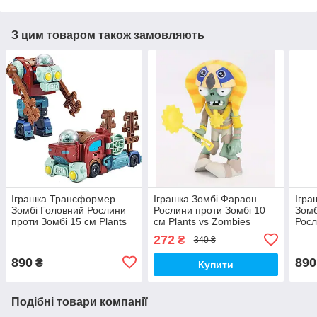
З цим товаром також замовляють
Іграшка Трансформер
Іграшка Зомбі Фараон
Ігр
Зомбі Головний Рослини
Рослини проти Зомбі 10
Зомб
проти Зомбі 15 см Plants
см Plants vs Zombies
Росл
vs Zombies (00552)
(00563)
см P
272
₴
340 ₴
(005
890
890
₴
Купити
Подібні товари компанії