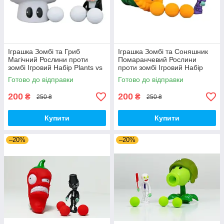
Іграшка Зомбі та Гриб
Іграшка Зомбі та Соняшник
Магічний Рослини проти
Помаранчевий Рослини
зомбі Ігровий Набір Plants vs
проти зомбі Ігровий Набір
Zombies (00179)
Plants vs Zombies (00180)
Готово до відправки
Готово до відправки
200
200
₴
₴
250 ₴
250 ₴
Купити
Купити
–20%
–20%