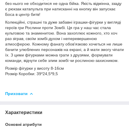
без нього не обходитися не одна бійка. Якість відмінна, ззаду
є рюкзак катапульта при натисканні на кнопку він запускає
Боса в центр битв!
Колекційні, страшні та дуже забавні іграшки-фігурки у вигляді
героїв гри Рослини проти Зомбі. Ця гра у наш час стала
культовою та знаменитою. Вона захоплює кожного, хто хоч
раз зіграв, своїм зомбі-духом і неперевершеною
атмосферою. Кожному фанату обов'язково хочеться не лише
бачити улюблених персонажів на екрані, а й мати змогу чіпати
їх. З цими фігурками можна грати з друзями, формувати
команди, відчути себе злим зомбі чи рослиною-захисником.
Розмір фігурки у висоту 8-16см
Розмір Коробки: 39*24,5*9,5
Приховати
Характеристики
Основні атрибути