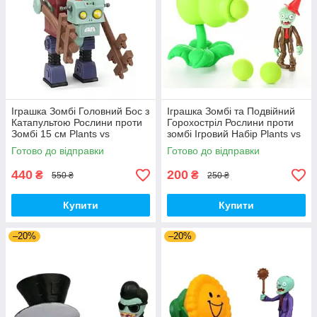
Іграшка Зомбі Головний Бос з
Іграшка Зомбі та Подвійний
Катапультою Рослини проти
Горохостріл Рослини проти
Зомбі 15 см Plants vs
зомбі Ігровий Набір Plants vs
Zombies (00140)
Zombies (00173)
Готово до відправки
Готово до відправки
440
200
₴
₴
550 ₴
250 ₴
Купити
Купити
–20%
–20%