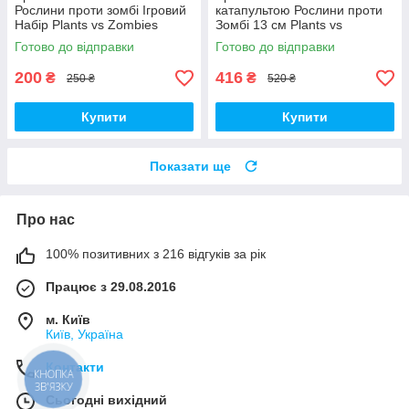
Рослини проти зомбі Ігровий
катапультою Рослини проти
Набір Plants vs Zombies
Зомбі 13 см Plants vs
(00287)
Zombies Зомбі (00230)
Готово до відправки
Готово до відправки
200
416
₴
₴
250 ₴
520 ₴
Купити
Купити
Показати ще
Про нас
100% позитивних з 216 відгуків за рік
Працює з 29.08.2016
м. Київ
Київ, Україна
Контакти
КНОПКА
ЗВ'ЯЗКУ
Сьогодні вихідний