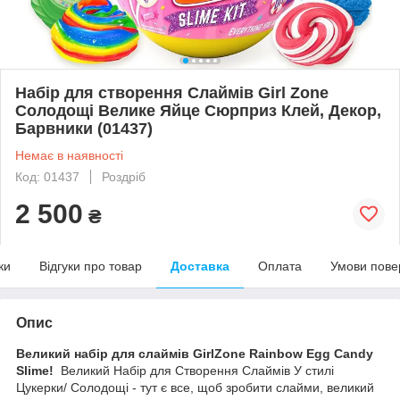
Набір для створення Слаймів Girl Zone
Солодощі Велике Яйце Сюрприз Клей, Декор,
Барвники (01437)
Немає в наявності
Код: 01437
Роздріб
2 500
₴
ки
Відгуки про товар
Доставка
Оплата
Умови пове
Опис
Великий набір для слаймів GirlZone Rainbow Egg Candy
Slime!
Великий Набір для Створення Слаймів У стилі
Цукерки/ Солодощі - тут є все, щоб зробити слайми, великий