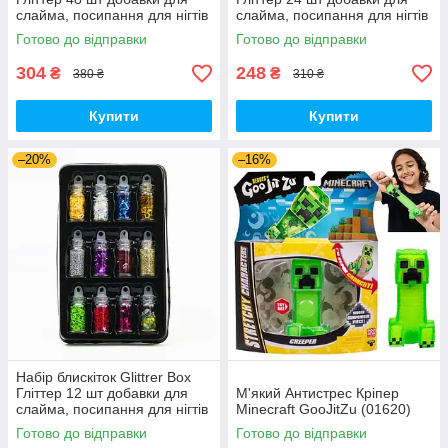
слайма, посипання для нігтів
слайма, посипання для нігтів
(00303)
(00766)
Готово до відправки
Готово до відправки
304
248
₴
₴
380 ₴
310 ₴
Купити
Купити
–20%
–16%
Набір блискіток Glittrer Box
Гліттер 12 шт добавки для
М'який Антистрес Кріпер
слайма, посипання для нігтів
Minecraft GooJitZu (01620)
(01509)
Готово до відправки
Готово до відправки