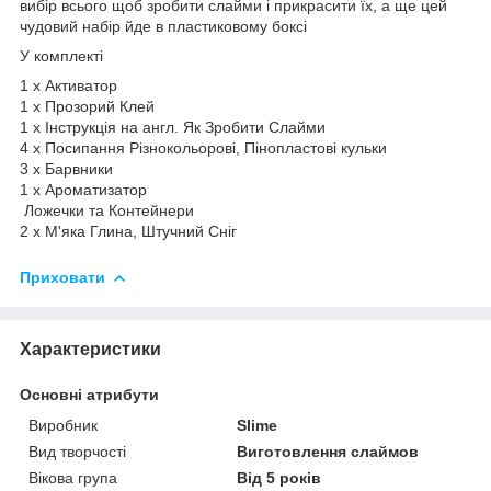
вибір всього щоб зробити слайми і прикрасити їх, а ще цей
чудовий набір йде в пластиковому боксі
У комплекті
1 x Активатор
1 x Прозорий Клей
1 x Інструкція на англ. Як Зробити Слайми
4 x Посипання Різнокольорові, Пінопластові кульки
3 x Барвники
1 x Ароматизатор
Ложечки та Контейнери
2 х М'яка Глина, Штучний Сніг
Приховати
Характеристики
Основні атрибути
Виробник
Slime
Вид творчості
Виготовлення слаймов
Вікова група
Від 5 років