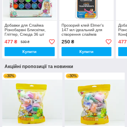
Добавки для Слайма
Прозорий клей Elmer's
Доба
Різнобарвні Блискітки,
147 мл ідеальний для
Різн
Гліттер, Слюда 36 шт
створення слаймів
Конф
Набір декору для
Елмерс (00256)
деко
477
250
477
₴
₴
530 ₴
манікюру (01183)
(011
Купити
Купити
Акційні пропозиції та новинки
–30%
–30%