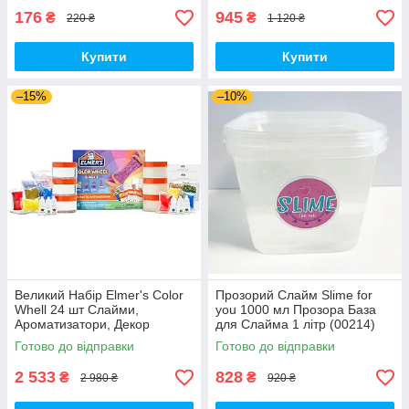
176
945
₴
₴
220 ₴
1 120 ₴
Купити
Купити
–15%
–10%
Великий Набір Elmer's Color
Прозорий Слайм Slime for
Whell 24 шт Слайми,
you 1000 мл Прозора База
Ароматизатори, Декор
для Слайма 1 літр (00214)
(01793)
Готово до відправки
Готово до відправки
2 533
828
₴
₴
2 980 ₴
920 ₴