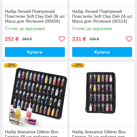
Набір Легкий Повітряний
Набір Легкий Повітряний
Пластилін Soft Clay Deli 36 шт
Пластилін Soft Clay Deli 24 шт
Маса для Ліплення (00456)
Маса для Ліплення (00114)
Готово до відправки
Готово до відправки
252
231
₴
₴
360 ₴
330 ₴
Купити
Купити
–20%
–20%
Набір блискіток Glittrer Box
Набір блискіток Glittrer Box
Гліттер 48 шт добавки для
Гліттер 24 шт добавки для