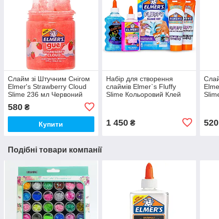
Слайм зі Штучним Снігом
Набір для створення
Слай
Elmer's Strawberry Cloud
слаймів Elmer`s Fluffy
Elme
Slime 236 мл Червоний
Slime Кольоровий Клей
Slim
(00384)
Елмерс, Клей з Гліттером
(003
580
₴
та Активатори (00697)
1 450
520
₴
Купити
Подібні товари компанії