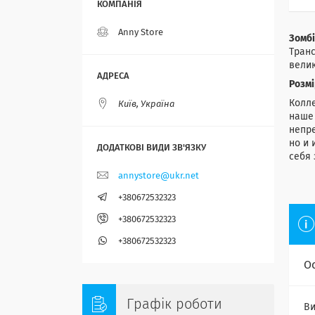
Anny Store
Зомбі
Транс
велик
Розмі
Колле
Київ, Україна
наше 
непре
но и 
себя
annystore@ukr.net
+380672532323
+380672532323
+380672532323
О
Графік роботи
Ви