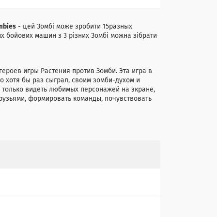
mbies
- цей Зомбі може зробити 15разных
их бойових машин з 3 різних Зомбі можна зібрати
ероев игры Растения против Зомби. Эта игра в
о хотя бы раз сыграл, своим зомби-духом и
 только видеть любимых персонажей на экране,
друзьями, формировать команды, почувствовать