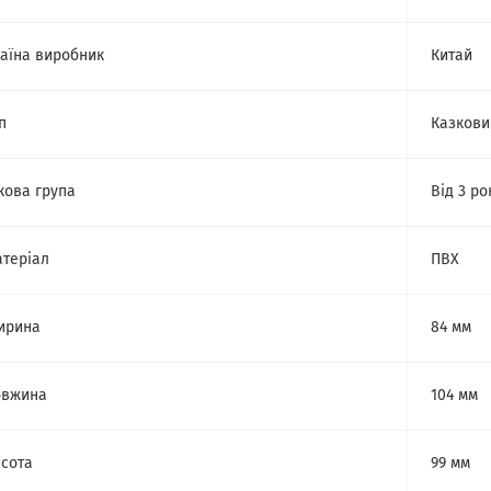
аїна виробник
Китай
п
Казкови
кова група
Від 3 ро
теріал
ПВХ
ирина
84 мм
овжина
104 мм
сота
99 мм