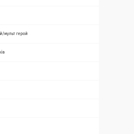
й/мульт герой
ків