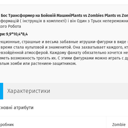
 Бос Трансформер на Бойовій МашиніPlants vs Zombies Plants vs Zo
формацій ( інструкція в комплекті) і він Один з Трьох непереможн
ого Робота
ри: 9,9*10,4*8,4
кционные, страшные и весьма забавные игрушки-фигурки в виде г
время стала культовой и знаменитой. Она захватывает каждого, кт
взойдённой атмосферой. Каждому фанату обязательно хочется не
иметь возможность трогать их. С этими фигурками можно играть с 
 злым зомби или растением-защитником.
Характеристики
сновні атрибути
робник
Zombie