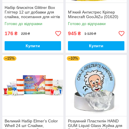
Набір блискіток Glittrer Box
Гліттер 12 шт добавки для
М'який Антистрес Кріпер
слайма, посипання для нігтів
Minecraft GooJitZu (01620)
(01509)
Готово до відправки
Готово до відправки
176
945
₴
₴
220 ₴
1 120 ₴
Купити
Купити
–15%
–10%
Великий Набір Elmer's Color
Розумний Пластилін HAND
Whell 24 шт Слайми,
GUM Liquid Glass Жуйка для