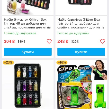
Набір блискіток Glittrer Box
Набір блискіток Glittrer Box
Гліттер 48 шт добавки для
Гліттер 24 шт добавки для
слайма, посипання для нігтів
слайма, посипання для нігтів
(00303)
(00766)
Готово до відправки
Готово до відправки
304
248
₴
₴
380 ₴
310 ₴
Купити
Купити
–20%
–16%