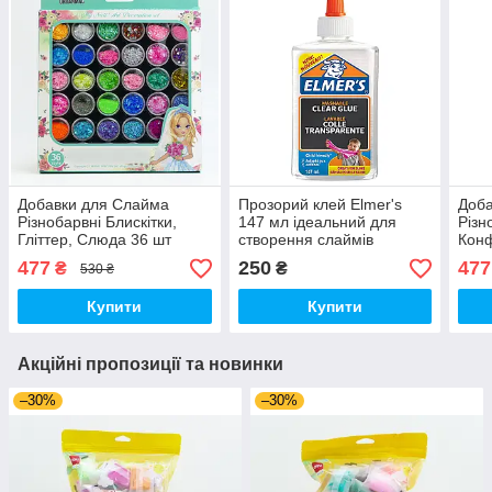
Добавки для Слайма
Прозорий клей Elmer's
Доба
Різнобарвні Блискітки,
147 мл ідеальний для
Різн
Гліттер, Слюда 36 шт
створення слаймів
Конф
Набір декору для
Елмерс (00256)
деко
477
250
477
₴
₴
530 ₴
манікюру (01183)
(011
Купити
Купити
Акційні пропозиції та новинки
–30%
–30%