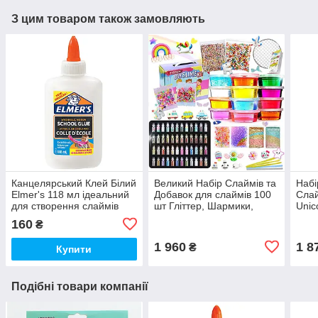
З цим товаром також замовляють
Канцелярський Клей Білий
Великий Набір Слаймів та
Набі
Elmer's 118 мл ідеальний
Добавок для слаймів 100
Сла
для створення слаймів
шт Гліттер, Шармики,
Unic
Елмерс (00357)
Пінопластові Кульки
160
₴
(00592)
1 960
1 8
₴
Купити
Подібні товари компанії