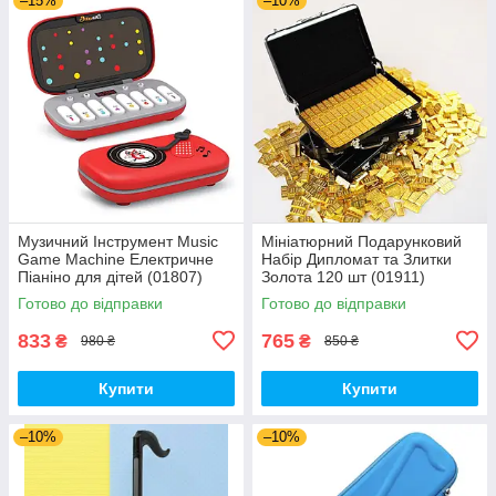
–15%
–10%
Музичний Інструмент Music
Мініатюрний Подарунковий
Game Machine Електричне
Набір Дипломат та Злитки
Піаніно для дітей (01807)
Золота 120 шт (01911)
Готово до відправки
Готово до відправки
833
765
₴
₴
980 ₴
850 ₴
Купити
Купити
–10%
–10%