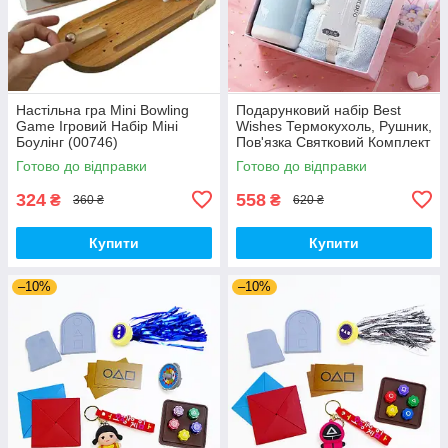
Настільна гра Mini Bowling
Подарунковий набір Best
Game Ігровий Набір Міні
Wishes Термокухоль, Рушник,
Боулінг (00746)
Пов'язка Святковий Комплект
Блакитний 3 шт (00947)
Готово до відправки
Готово до відправки
324
558
₴
₴
360 ₴
620 ₴
Купити
Купити
–10%
–10%