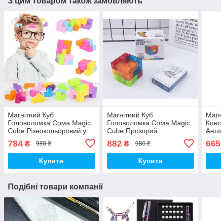
З цим товаром також замовляють
Магнітний Куб
Магнітний Куб
Магн
Головоломка Сома Magic
Головоломка Сома Magic
Конс
Cube Різнокольоровий у
Cube Прозорий
Анти
наборі з картами 54 шт
Різнокольоровий Набір з
колі
784
882
665
₴
₴
980 ₴
980 ₴
(00264)
картами 54 шт (00574)
Купити
Купити
Подібні товари компанії