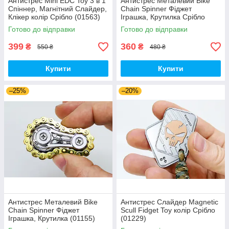
Антистрес Mini EDC Toy 3 в 1
Антистрес Металевий Bike
Спіннер, Магнітний Слайдер,
Chain Spinner Фіджет
Клікер колір Срібло (01563)
Іграшка, Крутилка Срібло
(01154)
Готово до відправки
Готово до відправки
399
360
₴
₴
550 ₴
480 ₴
Купити
Купити
–25%
–20%
Антистрес Металевий Bike
Антистрес Слайдер Magnetic
Chain Spinner Фіджет
Scull Fidget Toy колір Срібло
Іграшка, Крутилка (01155)
(01229)