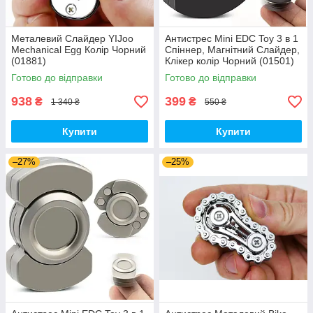
Металевий Слайдер YIJoo
Антистрес Mini EDC Toy 3 в 1
Mechanical Egg Колір Чорний
Спіннер, Магнітний Слайдер,
(01881)
Клікер колір Чорний (01501)
Готово до відправки
Готово до відправки
938
399
₴
₴
1 340 ₴
550 ₴
Купити
Купити
–27%
–25%