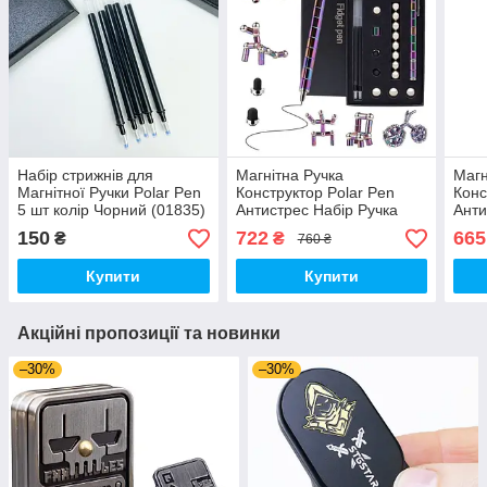
Набір стрижнів для
Магнітна Ручка
Магн
Магнітної Ручки Polar Pen
Конструктор Polar Pen
Конс
5 шт колір Чорний (01835)
Антистрес Набір Ручка
Анти
колір Градієнт 30 Кульок
колі
150
722
665
₴
₴
760 ₴
(01329)
Купити
Купити
Акційні пропозиції та новинки
–30%
–30%