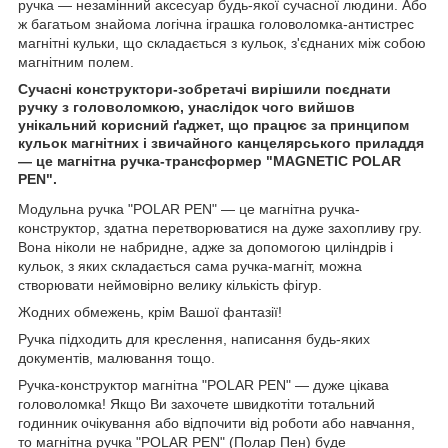
ручка — незамінний аксесуар будь-якої сучасної людини. Або
ж багатьом знайома логічна іграшка головоломка-антистрес
магнітні кульки, що складається з кульок, з'єднаних між собою
магнітним полем.
Сучасні конструктори-зобретачі вирішили поєднати
ручку з головоломкою, унаслідок чого вийшов
унікальний корисний ґаджет, що працює за принципом
кульок магнітних і звичайного канцелярського приладдя
— це
магнітна ручка-трансформер "MAGNETIC POLAR
PEN".
Модульна ручка "POLAR PEN" — це магнітна ручка-
конструктор, здатна перетворюватися на дуже захопливу гру.
Вона ніколи не набридне, адже за допомогою циліндрів і
кульок, з яких складається сама ручка-магніт, можна
створювати неймовірно велику кількість фігур.
Жодних обмежень, крім Вашої фантазії!
Ручка підходить для креслення, написання будь-яких
документів, малювання тощо.
Ручка-конструктор магнітна "POLAR PEN" — дуже цікава
головоломка! Якщо Ви захочете швидкотіти тотальний
годинник очікування або відпочити від роботи або навчання,
то магнітна ручка "POLAR PEN" (Полар Пен) буде