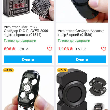
Антистрес Магнітний
Слайдер D.G.PLAYER 2099
Антистрес Слайдер Assassin
Фіджет Іграшка (01514)
колір Чорний (01589)
Готово до відправки
Готово до відправки
896
1 106
₴
₴
1 280 ₴
1 580 ₴
Купити
Купити
–30%
–27%