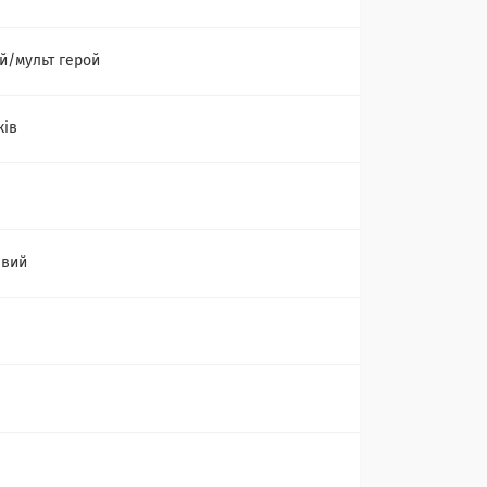
й/мульт герой
ків
евий