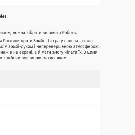
bies
разом, можна зібрати великого Робота.
ри Рослини проти Зомбі. Ця гра у наш час стала
 своїм зомбі-духом і неперевершеною атмосферою.
ів на екрані, а й мати змогу чіпати їх. З цими
им зомбі чи рослиною-захисником.