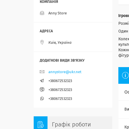
Anny Store
Ігров
​Розм
Один 
Колек
Київ, Україна
культ
Кожно
фігур
annystore@ukr.net
+380672532323
+380672532323
О
+380672532323
Ви
Графік роботи
Кр