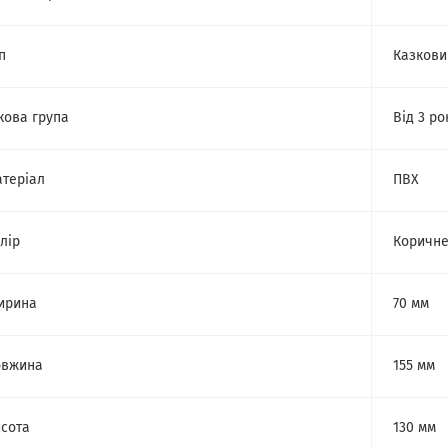
п
Казкови
кова група
Від 3 ро
теріал
ПВХ
лір
Коричн
ирина
70 мм
овжина
155 мм
сота
130 мм