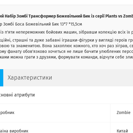
ий Набір Зомбі Трансформер Божевільний Бик із серії Plants vs Zom
ір Зомбі Боса Божевільний Бик 13*7 *15,5см
із п'яти непереможних бойових машин, зібравши колекцію всіх їх 
ційні, страшні та дуже забавні іграшки-фігурки у вигляді героїв г
овою та знаменитою. Вона захоплює кожного, хто хоч раз зіграв,
му фанату обов'язково хочеться не лише бачити улюблених персонаж
ками можна грати з друзями, формувати команди, відчути себе зл
Характеристики
сновні атрибути
робник
Zombie
аїна виробник
Китай