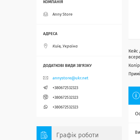
Anny Store
Київ, Україна
Кейс 
всере
Колір
Примі
annystore@ukr.net
+380672532323
+380672532323
+380672532323
О
Ви
Графік роботи