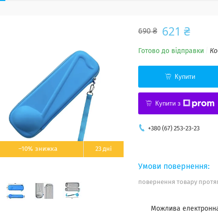
621 ₴
690 ₴
Готово до відправки
Ко
Купити
Купити з
+380 (67) 253-23-23
–10%
23 дні
повернення товару протяг