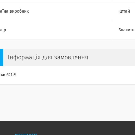
аїна виробник
Китай
лір
Блакитн
Інформація для замовлення
на:
621 ₴