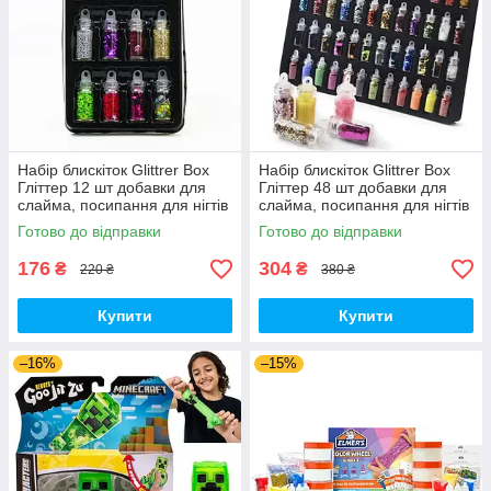
Набір блискіток Glittrer Box
Набір блискіток Glittrer Box
Гліттер 12 шт добавки для
Гліттер 48 шт добавки для
слайма, посипання для нігтів
слайма, посипання для нігтів
(01509)
(00303)
Готово до відправки
Готово до відправки
176
304
₴
₴
220 ₴
380 ₴
Купити
Купити
–16%
–15%