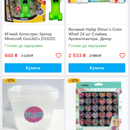
Великий Набір Elmer's Color
М'який Антистрес Кріпер
Whell 24 шт Слайми,
Minecraft GooJitZu (01620)
Ароматизатори, Декор
(01793)
Готово до відправки
Готово до відправки
945
2 533
₴
₴
1 120 ₴
2 980 ₴
Купити
Купити
–10%
–10%