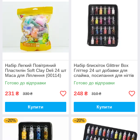
Набір Легкий Повітряний
Набір блискіток Glittrer Box
Пластилін Soft Clay Deli 24 шт
Гліттер 24 шт добавки для
Маса для Ліплення (00114)
слайма, посипання для нігтів
(00766)
Готово до відправки
Готово до відправки
231
248
₴
₴
330 ₴
310 ₴
Купити
Купити
–20%
–20%