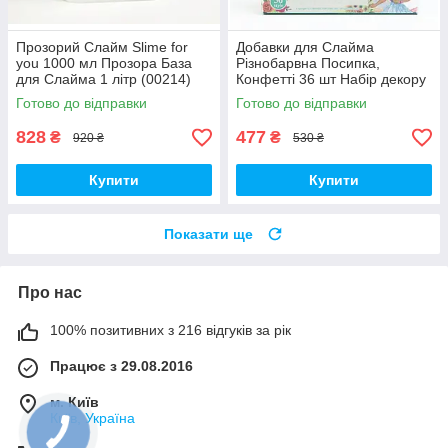
Прозорий Слайм Slime for
Добавки для Слайма
you 1000 мл Прозора База
Різнобарвна Посипка,
для Слайма 1 літр (00214)
Конфетті 36 шт Набір декору
для манікюру (01182)
Готово до відправки
Готово до відправки
828
477
₴
₴
920 ₴
530 ₴
Купити
Купити
Показати ще
Про нас
100% позитивних з 216 відгуків за рік
Працює з 29.08.2016
м. Київ
Київ, Україна