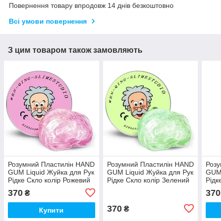
Повернення товару впродовж 14 днів безкоштовно
Всі умови повернення
З цим товаром також замовляють
Розумний Пластилін HAND
Розумний Пластилін HAND
Розу
GUM Liquid Жуйка для Рук
GUM Liquid Жуйка для Рук
GUM 
Рідке Скло колір Рожевий
Рідке Скло колір Зелений
Рідк
(00339)
(00925)
Пома
370
370
₴
370
₴
Купити