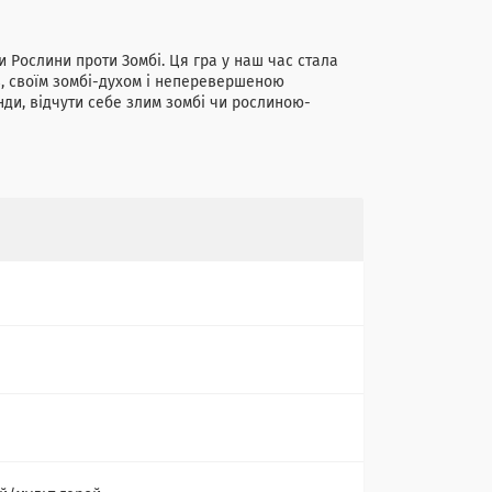
ри Рослини проти Зомбі. Ця гра у наш час стала
в, своїм зомбі-духом і неперевершеною
ди, відчути себе злим зомбі чи рослиною-