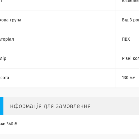
п
Казкови
кова група
Від 3 ро
теріал
ПВХ
лір
Різні ко
сота
130 мм
Інформація для замовлення
на:
340 ₴