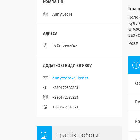
Іграш
Anny Store
Колек
культ
атмос
захис
Розмі
Київ, Україна
annystore@ukr.net
О
+380672532323
+380672532323
Ви
+380672532323
Кр
Графік роботи