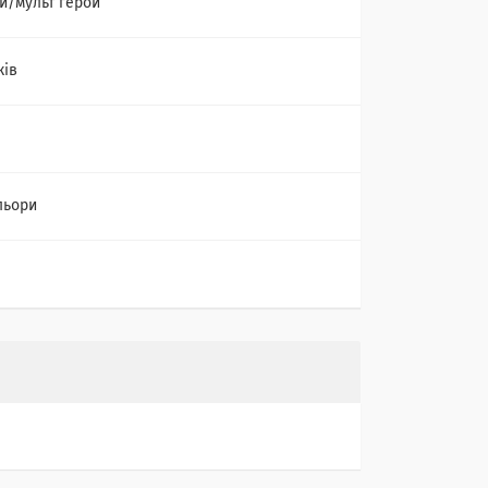
й/мульт герой
ків
льори