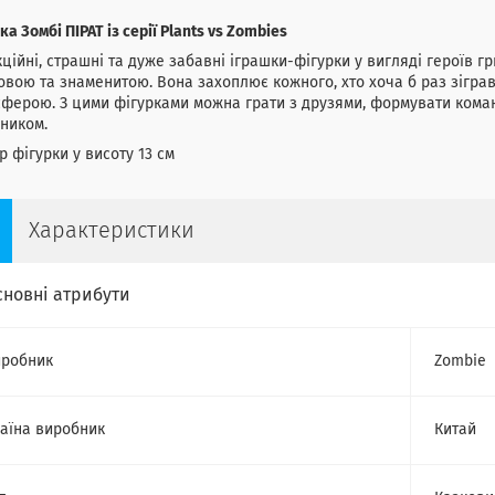
ка Зомбі ПІРАТ із серії Plants vs Zombies
ційні, страшні та дуже забавні іграшки-фігурки у вигляді героїв г
овою та знаменитою. Вона захоплює кожного, хто хоча б раз зігра
ферою. З цими фігурками можна грати з друзями, формувати коман
ником.
р фігурки у висоту 13 см
Характеристики
сновні атрибути
робник
Zombie
аїна виробник
Китай