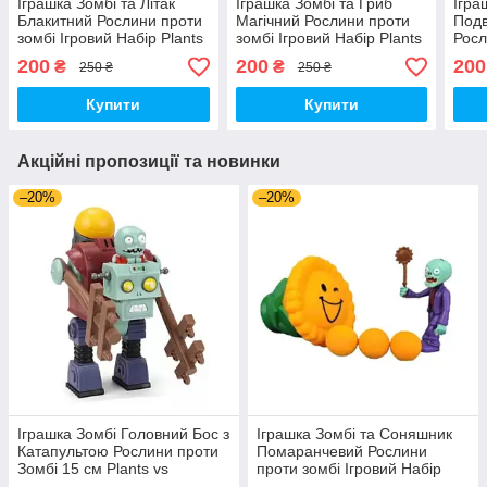
Іграшка Зомбі та Літак
Іграшка Зомбі та Гриб
Ігра
Блакитний Рослини проти
Магічний Рослини проти
Подв
зомбі Ігровий Набір Plants
зомбі Ігровий Набір Plants
Росл
vs Zombies (00356)
vs Zombies (00179)
Ігро
200
200
200
₴
₴
250 ₴
250 ₴
Zomb
Купити
Купити
Акційні пропозиції та новинки
–20%
–20%
Іграшка Зомбі Головний Бос з
Іграшка Зомбі та Соняшник
Катапультою Рослини проти
Помаранчевий Рослини
Зомбі 15 см Plants vs
проти зомбі Ігровий Набір
Zombies (00140)
Plants vs Zombies (00180)