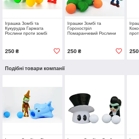
Іграшка Зомбі та
Іграшки Зомбі та
Ігра
Кукурудза Гармата
Горохостріл
Коко
Рослини проти зомбі
Помаранчевий Рослини
прот
Ігровий Набір Plants vs
проти зомбі Ігровий Набір
Plan
Zombies (00168)
Plants vs Zombies (00169)
250
250
250
₴
₴
Подібні товари компанії