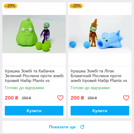
–20%
–20%
Іграшка Зомбі та Кабачок
Іграшка Зомбі та Літак
Зелений Рослини проти зомбі
Блакитний Рослини проти
Ігровий Набір Plants vs
зомбі Ігровий Набір Plants vs
Zombies (00353)
Zombies (00356)
Готово до відправки
Готово до відправки
200
200
₴
₴
250 ₴
250 ₴
Купити
Купити
Показати ще