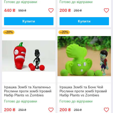
Готово до відправки
Готово до відправки
440
200
₴
₴
550 ₴
250 ₴
Купити
Купити
–20%
–20%
Іграшка Зомбі та Халапеньо
Іграшка Зомбі та Бонк Чой
Рослини проти зомбі Ігровий
Рослини проти зомбі Ігровий
Набір Plants vs Zombies
Набір Plants vs Zombies
(00226)
(00287)
Готово до відправки
Готово до відправки
200
200
₴
₴
250 ₴
250 ₴