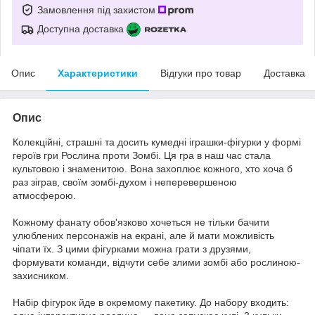
Замовлення під захистом
Доступна доставка
Опис
Характеристики
Відгуки про товар
Доставка
Опис
Колекційні, страшні та досить кумедні іграшки-фігурки у формі
героїв гри Рослина проти Зомбі. Ця гра в наш час стала
культовою і знаменитою. Вона захоплює кожного, хто хоча б
раз зіграв, своїм зомбі-духом і неперевершеною
атмосферою.
Кожному фанату обов'язково хочеться не тільки бачити
улюблених персонажів на екрані, але й мати можливість
чіпати їх. З цими фігурками можна грати з друзями,
формувати команди, відчути себе злими зомбі або рослиною-
захисником.
Набір фігурок йде в окремому пакетику. До набору входить: