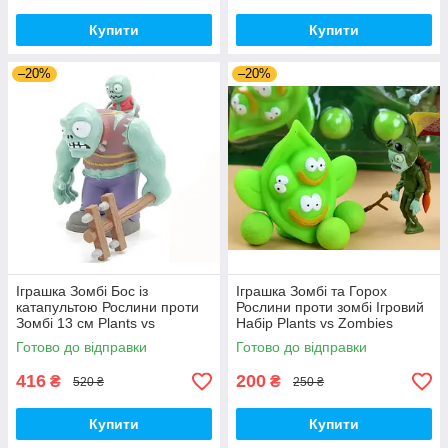
Купити
Купити
–20%
–20%
Іграшка Зомбі Бос із
Іграшка Зомбі та Горох
катапультою Рослини проти
Рослини проти зомбі Ігровий
Зомбі 13 см Plants vs
Набір Plants vs Zombies
Zombies Зомбі (00230)
(00252)
Готово до відправки
Готово до відправки
416
200
₴
₴
520 ₴
250 ₴
Купити
Купити