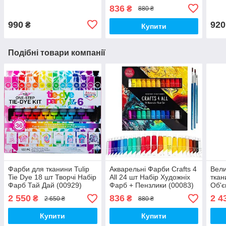
ткан
836
₴
880 ₴
990
920
₴
Купити
Подібні товари компанії
Фарби для тканини Tulip
Акварельні Фарби Crafts 4
Вели
Tie Dye 18 шт Творчі Набір
All 24 шт Набір Художніх
ткани
Фарб Тай Дай (00929)
Фарб + Пензлики (00083)
Об'є
Пенз
2 550
836
2 4
₴
₴
2 650 ₴
880 ₴
Купити
Купити