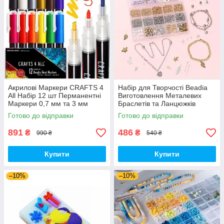
Акрилові Маркери CRAFTS 4
Набір для Творчості Beadia
All Набір 12 шт Перманентні
Виготовлення Металевих
Маркери 0,7 мм та 3 мм
Браслетів та Ланцюжків
(00351)
(01546)
Готово до відправки
Готово до відправки
891
486
₴
₴
990 ₴
540 ₴
Купити
Купити
–10%
–10%