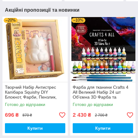
Акційні пропозиції та новинки
–20%
–10%
Творчий Набір Антистрес
Фарба для тканини Crafts 4
Капібара Squishy DIY
All Великий Набір 24 ​​шт
Блокнот, Фарби, Пензлик,
Об'ємна 3D Фарба та
Ручка (01579)
Пензлики (100084)
Готово до відправки
Готово до відправки
696
2 430
₴
₴
870 ₴
2 700 ₴
Купити
Купити