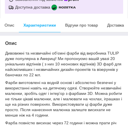
Доступна доставка
Опис
Характеристики
Відгуки про товар
Доставка
Опис
Дивовижні та незвичайні об'ємні фарби від виробника TULIP
дуже популярна в Америці! Ми пропонуємо вашій увазі 20
унікальних відтінків ( з них 10 неонових відтінків) 3D фарб для
найсміливіших і незвичайних дизайн-проектів та візерунків у
баночках по 22 мл.
Фарби виготовлені на водній основі і абсолютно безпечні у
використанні навіть на дитячому одязі. Створюйте незвичайні
малюнки, зробіть одяг і інтер'єр з фарбами 3D. Можна робити
не тільки цікаві малюнки, але і малювати на чохлах, іграшках і
ще на різних поверхнях. Використовувати ці фарби дуже
просто. Після нанесення малюнка залиште висихати не
менше ніж на 4 години.
Фарба повністю висихає через 72 години і можна прати річ