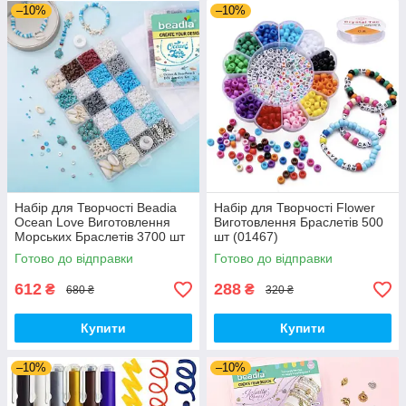
–10%
–10%
Набір для Творчості Beadia
Набір для Творчості Flower
Ocean Love Виготовлення
Виготовлення Браслетів 500
Морських Браслетів 3700 шт
шт (01467)
(01466)
Готово до відправки
Готово до відправки
612
288
₴
₴
680 ₴
320 ₴
Купити
Купити
–10%
–10%