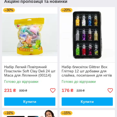
Акційні пропозиції та новинки
–30%
–20%
Набір Легкий Повітряний
Набір блискіток Glittrer Box
Пластилін Soft Clay Deli 24 шт
Гліттер 12 шт добавки для
Маса для Ліплення (00114)
слайма, посипання для нігтів
(01509)
Готово до відправки
Готово до відправки
231
176
₴
₴
330 ₴
220 ₴
Купити
Купити
–16%
–15%