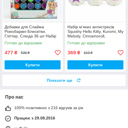
Добавки для Слайма
Набір м'яких антистресів
Різнобарвні Блискітки,
Squishy Hello Kitty, Kuromi, My
Гліттер, Слюда 36 шт Набір
Melody, Cinnamoroll,
декору для манікюру (01183)
Pompompurin 5 шт (01488)
Готово до відправки
Готово до відправки
477
369
₴
₴
530 ₴
410 ₴
Купити
Купити
Показати ще
Про нас
100% позитивних з 216 відгуків за рік
Працює з 29.08.2016