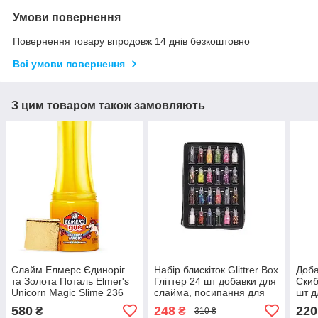
Умови повернення
Повернення товару впродовж 14 днів безкоштовно
Всі умови повернення
З цим товаром також замовляють
Слайм Елмерс Єдиноріг
Набір блискіток Glittrer Box
Доба
та Золота Поталь Elmer's
Гліттер 24 шт добавки для
Скиб
Unicorn Magic Slime 236
слайма, посипання для
шт д
мл Жовтий (00580)
нігтів (00766)
580
248
220
₴
₴
310 ₴