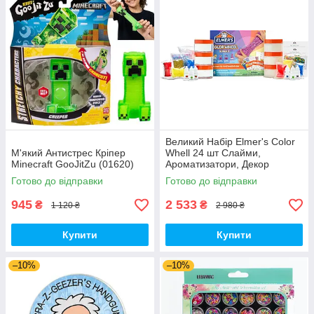
Великий Набір Elmer's Color
М'який Антистрес Кріпер
Whell 24 шт Слайми,
Minecraft GooJitZu (01620)
Ароматизатори, Декор
(01793)
Готово до відправки
Готово до відправки
945
2 533
₴
₴
1 120 ₴
2 980 ₴
Купити
Купити
–10%
–10%