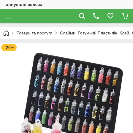
annystore.com.ua
Товари та послуги
Слайми, Розумний Пластилін, Клей, 
–20%