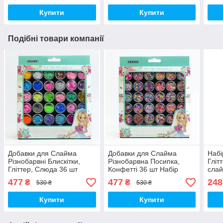
Купити
Купити
Подібні товари компанії
Добавки для Слайма
Добавки для Слайма
Набі
Різнобарвні Блискітки,
Різнобарвна Посипка,
Гліт
Гліттер, Слюда 36 шт
Конфетті 36 шт Набір
слай
Набір декору для
декору для манікюру
нігті
477
477
248
₴
₴
530 ₴
530 ₴
манікюру (01183)
(01182)
Купити
Купити