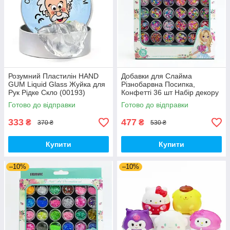
Розумний Пластилін HAND
Добавки для Слайма
GUM Liquid Glass Жуйка для
Різнобарвна Посипка,
Рук Рідке Скло (00193)
Конфетті 36 шт Набір декору
для манікюру (01182)
Готово до відправки
Готово до відправки
333
477
₴
₴
370 ₴
530 ₴
Купити
Купити
–10%
–10%