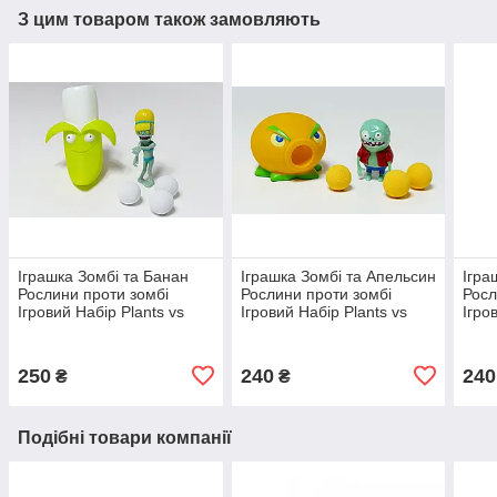
З цим товаром також замовляють
Іграшка Зомбі та Банан
Іграшка Зомбі та Апельсин
Ігра
Рослини проти зомбі
Рослини проти зомбі
Росл
Ігровий Набір Plants vs
Ігровий Набір Plants vs
Ігро
Zombies (00182)
Zombies (00042)
Zomb
250
240
240
₴
₴
Подібні товари компанії