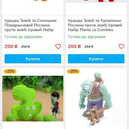
Іграшка Зомбі та Соняшник
Іграшка Зомбі та Халапеньо
Помаранчевий Рослини
Рослини проти зомбі Ігровий
проти зомбі Ігровий Набір
Набір Plants vs Zombies
Plants vs Zombies (00180)
(00226)
Готово до відправки
Готово до відправки
200
200
₴
₴
250 ₴
250 ₴
Купити
Купити
–20%
–20%