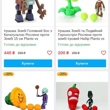
Іграшка Зомбі Головний Бос з
Іграшка Зомбі та Подвійний
Катапультою Рослини проти
Горохостріл Рослини проти
Зомбі 15 см Plants vs
зомбі Ігровий Набір Plants vs
Zombies (00140)
Zombies (00173)
Готово до відправки
Готово до відправки
440
200
₴
₴
550 ₴
250 ₴
Купити
Купити
–20%
–20%