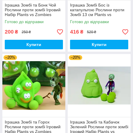
Іграшка Зомбі та Бонк Чой
Іграшка Зомбі Бос із
Рослини проти зомбі Ігровий
катапультою Рослини проти
Набір Plants vs Zombies
Зомбі 13 см Plants vs
(00287)
Zombies Зомбі (00230)
Готово до відправки
Готово до відправки
200
416
₴
₴
250 ₴
520 ₴
Купити
Купити
–20%
–20%
Іграшка Зомбі та Горох
Іграшка Зомбі та Кабачок
Рослини проти зомбі Ігровий
Зелений Рослини проти зомбі
Набір Plants vs Zombies
Ігровий Набір Plants vs