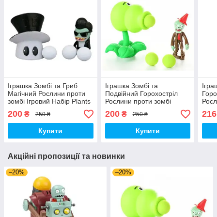
Іграшка Зомбі та Гриб
Іграшка Зомбі та
Ігра
Магічний Рослини проти
Подвійний Горохостріл
Горо
зомбі Ігровий Набір Plants
Рослини проти зомбі
Росл
vs Zombies (00179)
Ігровий Набір Plants vs
Ігро
200
200
216
₴
₴
250 ₴
250 ₴
Zombies (00173)
Zomb
Купити
Купити
Акційні пропозиції та новинки
–20%
–20%