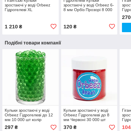
Гігантські Кульки
Гідрогелеві Кульки
Гіга
зростаючі у воді Orbeez
зростаючі у воді Orbeez 6-
зрос
Гідрогелеві XL
8 мм Орбіз Прозорі 8 000
Гідр
Різнокольорові 1500 шт
шт (00068)
Різн
270
(00360)
(006
1 210
120
₴
₴
Подібні товари компанії
Кульки зростаючі у воді
Кульки зростаючі у воді
Гіга
Orbeez Гідрогелеві до 12
Orbeez Гідрогелеві до 8
зрос
мм 10 000 шт колір
мм Червоні 30 000 шт
Гідр
Зелений (01838)
(01492)
Різн
297
370
104
₴
₴
(000