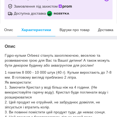
Замовлення під захистом
Доступна доставка
Опис
Характеристики
Відгуки про товар
Доставка
Опис
Гідро-кульки Orbeez стануть захоплюючою, веселою та
розвиваючою грою для Вас та Вашої дитини! А також можуть
бути декором будинку або аквагрунтом для рослин!
1 пакетик 8 000 - 10 000 штук (40 г). Кульки виростають до 7-8
мм. В готовому вигляді приблизно 2 літра.
Як використати:
1. Замочити Кристал у воді більш ніж на 4 години. (Не
використовуйте гарячу воду). Кристал буде поглинати воду і
розширюватися
2. Цей продукт не отруйний, не забруднює довкілля, не
зіпсується і втратить колір.
3. Ви повинні помістити цей продукт туди, де немає сонця.
4. Цей продукт є багаторазовим, тільки додай води.