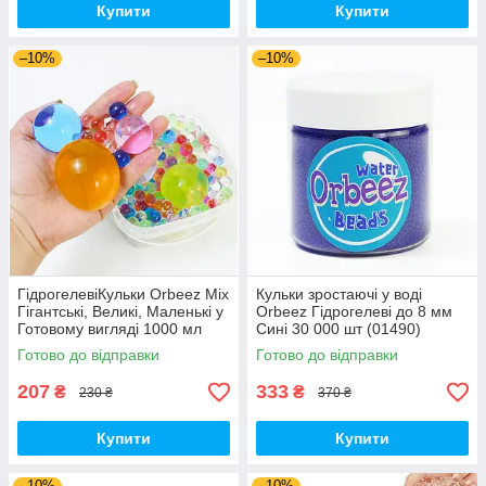
Купити
Купити
–10%
–10%
ГідрогелевіКульки Orbeez Mix
Кульки зростаючі у воді
Гігантські, Великі, Маленькі у
Orbeez Гідрогелеві до 8 мм
Готовому вигляді 1000 мл
Сині 30 000 шт (01490)
(01430)
Готово до відправки
Готово до відправки
207
333
₴
₴
230 ₴
370 ₴
Купити
Купити
–10%
–10%