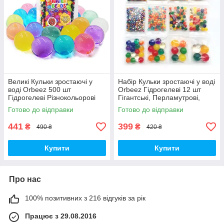
Великі Кульки зростаючі у
Набір Кульки зростаючі у воді
воді Orbeez 500 шт
Orbeez Гідрогелеві 12 шт
Гідрогелеві Різнокольорові
Гігантські, Перламутрові,
(00659)
Орбіз, що світяться (00422)
Готово до відправки
Готово до відправки
441
399
₴
₴
490 ₴
420 ₴
Купити
Купити
Про нас
100% позитивних з 216 відгуків за рік
Працює з 29.08.2016