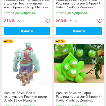
у Шоломі Рослини проти
Рослини проти зомбі Ігровий
зомбі Ігровий Набір Plants vs
Набір Plants vs Zombies
Zombies (00435)
(00287)
Готово до відправки
Готово до відправки
216
200
₴
₴
270 ₴
250 ₴
Купити
Купити
–20%
–20%
Іграшка Зомбі Бос із
Іграшка Зомбі та Горох
катапультою Рослини проти
Рослини проти зомбі Ігровий
Зомбі 13 см Plants vs
Набір Plants vs Zombies
Zombies Зомбі (00230)
(00252)