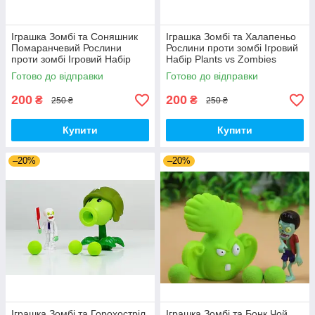
Іграшка Зомбі та Соняшник
Іграшка Зомбі та Халапеньо
Помаранчевий Рослини
Рослини проти зомбі Ігровий
проти зомбі Ігровий Набір
Набір Plants vs Zombies
Plants vs Zombies (00180)
(00226)
Готово до відправки
Готово до відправки
200
200
₴
₴
250 ₴
250 ₴
Купити
Купити
–20%
–20%
Іграшка Зомбі та Горохостріл
Іграшка Зомбі та Бонк Чой