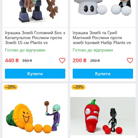
Іграшка Зомбі Головний Бос з
Іграшка Зомбі та Гриб
Катапультою Рослини проти
Магічний Рослини проти
Зомбі 15 см Plants vs
зомбі Ігровий Набір Plants vs
Zombies (00140)
Zombies (00179)
Готово до відправки
Готово до відправки
440
200
₴
₴
550 ₴
250 ₴
Купити
Купити
–20%
–20%