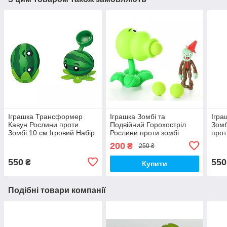
Іграшка Трансформер
Іграшка Зомбі та
Ігр
Кавун Рослини проти
Подвійний Горохостріл
Зомб
Зомбі 10 см Ігровий Набір
Рослини проти зомбі
прот
Plants vs Zombies (00202)
Ігровий Набір Plants vs
Набі
200
₴
250 ₴
Zombies (00173)
(002
550
550
₴
Купити
Подібні товари компанії