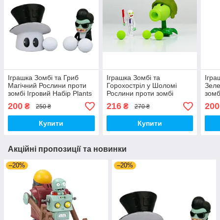
Іграшка Зомбі та Гриб
Іграшка Зомбі та
Ігра
Магічний Рослини проти
Горохостріл у Шоломі
Зеле
зомбі Ігровий Набір Plants
Рослини проти зомбі
зомб
vs Zombies (00179)
Ігровий Набір Plants vs
vs Z
200
216
200
₴
₴
250 ₴
270 ₴
Zombies (00435)
Купити
Купити
Акційні пропозиції та новинки
–20%
–20%